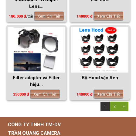
Lens...
180.000 đ
/Cái
Xem Chi Tiết
140000 đ
Xem Chi Tiết
Filter adapter và Filter
Bộ Hood vặn Ren
hiệu...
350000 đ
Xem Chi Tiết
140000 đ
Xem Chi Tiết
1
2
»
CÔNG TY TNHH TM-DV
TRẦN QUANG CAMERA