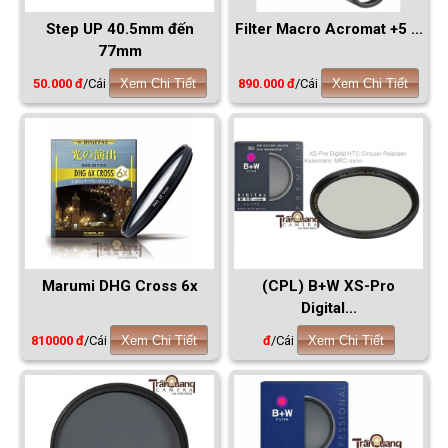
Step UP 40.5mm đến
Filter Macro Acromat +5 ...
77mm
50.000 đ
/Cái
Xem Chi Tiết
890.000 đ
/Cái
Xem Chi Tiết
Marumi DHG Cross 6x
(CPL) B+W XS-Pro
Digital...
810000 đ
/Cái
Xem Chi Tiết
đ
/Cái
Xem Chi Tiết