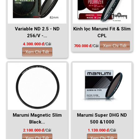
Variable ND 2.5 - ND
Kính lọc Marumi Fit & Slim
256/V -...
CPL
4.300.000 đ
/Cái
700.000 đ
/Cái
Xem Chi Tiết
Xem Chi Tiết
Marumi Magnetic Slim
Marumi Super DHG ND
Black...
500 &1000
2.100.000 đ
/Cái
1.130.000 đ
/Cái
Xem Chi Tiết
Xem Chi Tiết