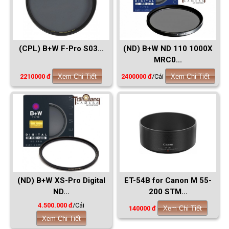
(CPL) B+W F-Pro S03...
(ND) B+W ND 110 1000X
MRC0...
2210000 đ
Xem Chi Tiết
2400000 đ
/Cái
Xem Chi Tiết
(ND) B+W XS-Pro Digital
ET-54B for Canon M 55-
ND...
200 STM...
4.500.000 đ
/Cái
140000 đ
Xem Chi Tiết
Xem Chi Tiết