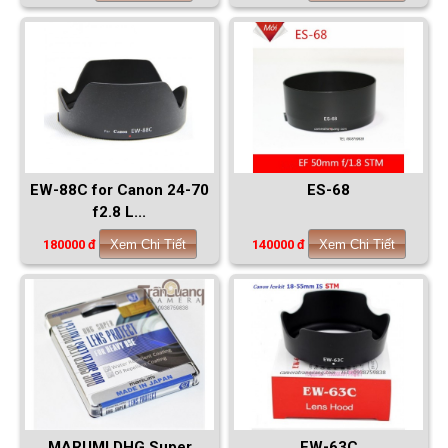
EW-88C for Canon 24-70
ES-68
f2.8 L...
180000 đ
Xem Chi Tiết
140000 đ
Xem Chi Tiết
MARUMI DHG Super
EW-63C