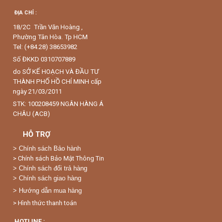
ĐỊA CHỈ :
18/2C Trần Văn Hoàng ,
Phường Tân Hòa. Tp HCM
Tel: (+84.28) 38653982
Số ĐKKD 0310707889
do SỞ KẾ HOẠCH VÀ ĐẦU TƯ
THÀNH PHỐ HỒ CHÍ MINH cấp
ngày 21/03/2011
STK: 100208459 NGÂN HÀNG Á
CHÂU (ACB)
HỖ TRỢ
>
Chính sách Bảo hành
> Chính sách Bảo Mật Thông Tin
> Chính sách đổi trả hàng
> Chính sách giao hàng
> Hướng dẫn mua hàng
> Hình thức thanh toán
HOTLINE :