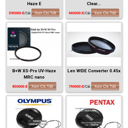
Haze E
Clear...
595000 đ
/Cái
Xem Chi Tiết
940000 đ
/Cái
Xem Chi Tiết
B+W XS-Pro UV-Haze
Len WIDE Converter 0.45x
MRC nano
850000 đ
Xem Chi Tiết
790000 đ
/Cái
Xem Chi Tiết