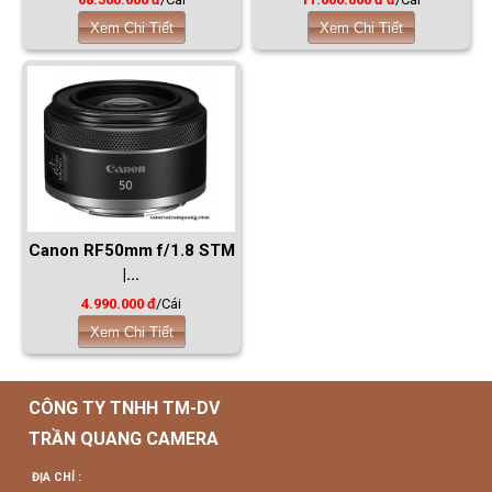
Xem Chi Tiết
Xem Chi Tiết
Canon RF50mm f/1.8 STM
|...
4.990.000 đ
/Cái
Xem Chi Tiết
CÔNG TY TNHH TM-DV
TRẦN QUANG CAMERA
ĐỊA CHỈ :