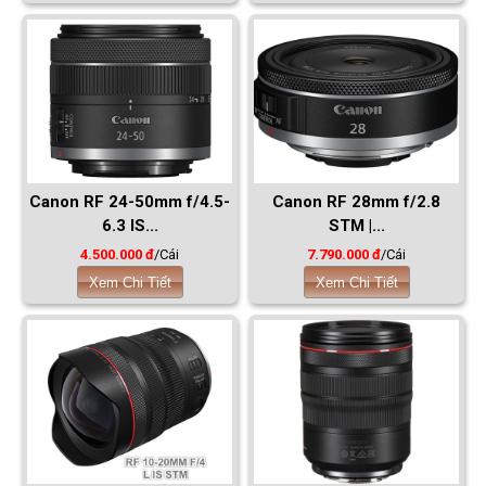
Canon RF 24-50mm f/4.5-
Canon RF 28mm f/2.8
6.3 IS...
STM |...
4.500.000 đ
/Cái
7.790.000 đ
/Cái
Xem Chi Tiết
Xem Chi Tiết