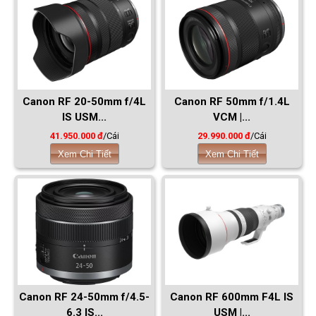
Canon RF 20-50mm f/4L
Canon RF 50mm f/1.4L
IS USM...
VCM |...
41.950.000 đ
/Cái
29.990.000 đ
/Cái
Xem Chi Tiết
Xem Chi Tiết
Canon RF 24-50mm f/4.5-
Canon RF 600mm F4L IS
6.3 IS...
USM |...