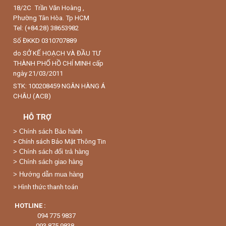
18/2C Trần Văn Hoàng ,
Phường Tân Hòa. Tp HCM
Tel: (+84.28) 38653982
Số ĐKKD 0310707889
do SỞ KẾ HOẠCH VÀ ĐẦU TƯ
THÀNH PHỐ HỒ CHÍ MINH cấp
ngày 21/03/2011
STK: 100208459 NGÂN HÀNG Á
CHÂU (ACB)
HỖ TRỢ
>
Chính sách Bảo hành
> Chính sách Bảo Mật Thông Tin
> Chính sách đổi trả hàng
> Chính sách giao hàng
> Hướng dẫn mua hàng
> Hình thức thanh toán
HOTLINE :
094 775 9837
093 875 9838