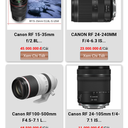
Canon RF 15-35mm
CANON RF 24-240MM
f/2.8L...
F/4-6.3 IS...
45.000.000 đ
/Cái
23.000.000 đ
/Cái
Xem Chi Tiết
Xem Chi Tiết
Canon RF100-500mm
Canon RF 24-105mm f/4-
F4.5-7.1 L...
7.1 IS...
68.500.000 đ
/Cái
11.000.000 đ đ
/Cái