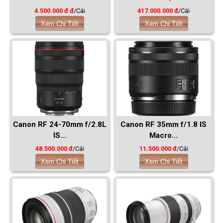
4.500.000 đ đ
/Cái
417.000.000 đ
/Cái
Xem Chi Tiết
Xem Chi Tiết
Canon RF 24-70mm f/2.8L
Canon RF 35mm f/1.8 IS
IS...
Macro...
48.500.000 đ
/Cái
11.500.000 đ
/Cái
Xem Chi Tiết
Xem Chi Tiết