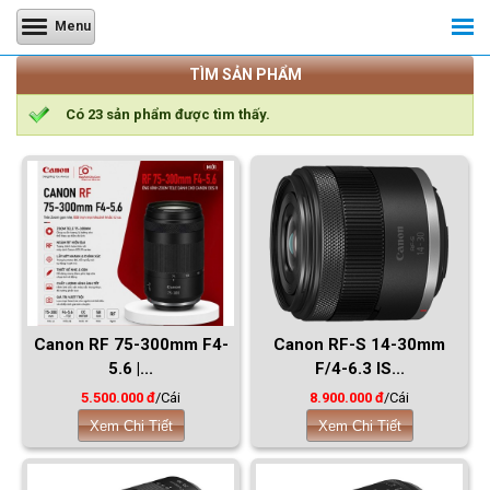
Menu
TÌM SẢN PHẨM
Có
23
sản phẩm được tìm thấy.
Canon RF 75-300mm F4-
Canon RF-S 14-30mm
5.6 |...
F/4-6.3 IS...
5.500.000 đ
/Cái
8.900.000 đ
/Cái
Xem Chi Tiết
Xem Chi Tiết