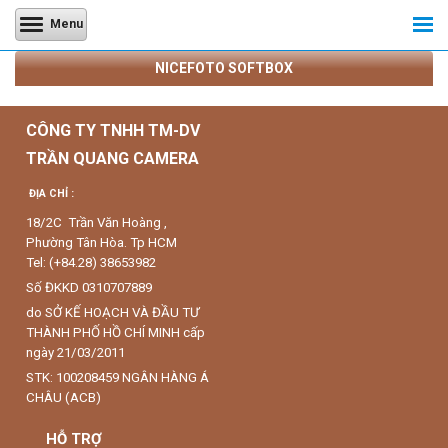
Menu
NICEFOTO SOFTBOX
CÔNG TY TNHH TM-DV
TRẦN QUANG CAMERA
ĐỊA CHỈ :
18/2C Trần Văn Hoàng ,
Phường Tân Hòa. Tp HCM
Tel: (+84.28) 38653982
Số ĐKKD 0310707889
do SỞ KẾ HOẠCH VÀ ĐẦU TƯ
THÀNH PHỐ HỒ CHÍ MINH cấp
ngày 21/03/2011
STK: 100208459 NGÂN HÀNG Á
CHÂU (ACB)
HỖ TRỢ