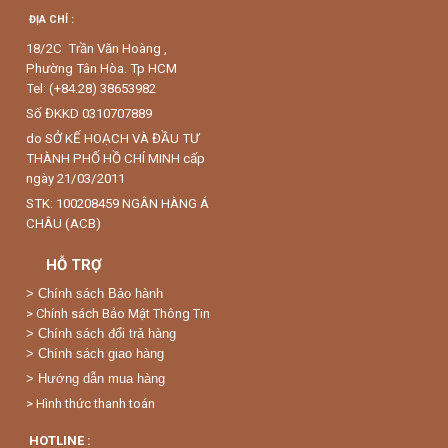
ĐỊA CHỈ :
18/2C Trần Văn Hoàng ,
Phường Tân Hòa. Tp HCM
Tel: (+84.28) 38653982
Số ĐKKD 0310707889
do SỞ KẾ HOẠCH VÀ ĐẦU TƯ
THÀNH PHỐ HỒ CHÍ MINH cấp
ngày 21/03/2011
STK: 100208459 NGÂN HÀNG Á
CHÂU (ACB)
HỖ TRỢ
>
Chính sách Bảo hành
> Chính sách Bảo Mật Thông Tin
> Chính sách đổi trả hàng
> Chính sách giao hàng
> Hướng dẫn mua hàng
> Hình thức thanh toán
HOTLINE :