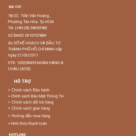
ĐỊA CHỈ :
18/2C Trần Văn Hoàng ,
Phường Tân Hòa. Tp HCM
Tel: (+84.28) 38653982
Số ĐKKD 0310707889
do SỞ KẾ HOẠCH VÀ ĐẦU TƯ
THÀNH PHỐ HỒ CHÍ MINH cấp
ngày 21/03/2011
STK: 100208459 NGÂN HÀNG Á
CHÂU (ACB)
HỖ TRỢ
>
Chính sách Bảo hành
> Chính sách Bảo Mật Thông Tin
> Chính sách đổi trả hàng
> Chính sách giao hàng
> Hướng dẫn mua hàng
> Hình thức thanh toán
HOTLINE :