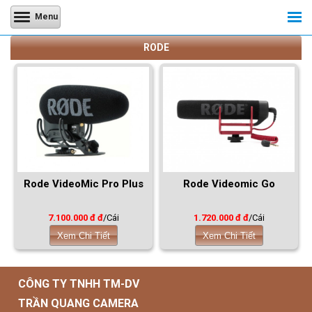
Menu
RODE
Rode VideoMic Pro Plus
Rode Videomic Go
7.100.000 đ đ
/Cái
1.720.000 đ đ
/Cái
Xem Chi Tiết
Xem Chi Tiết
CÔNG TY TNHH TM-DV
TRẦN QUANG CAMERA