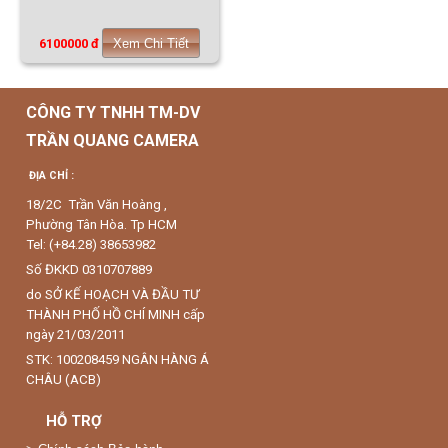
6100000 đ
Xem Chi Tiết
CÔNG TY TNHH TM-DV
TRẦN QUANG CAMERA
ĐỊA CHỈ :
18/2C Trần Văn Hoàng ,
Phường Tân Hòa. Tp HCM
Tel: (+84.28) 38653982
Số ĐKKD 0310707889
do SỞ KẾ HOẠCH VÀ ĐẦU TƯ
THÀNH PHỐ HỒ CHÍ MINH cấp
ngày 21/03/2011
STK: 100208459 NGÂN HÀNG Á
CHÂU (ACB)
HỖ TRỢ