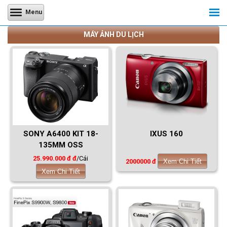
Menu
MÁY ẢNH DU LỊCH
SONY A6400 KIT 18-
IXUS 160
135MM OSS
25.990.000 đ đ
/Cái
2000000 đ
Xem Chi Tiết
Xem Chi Tiết