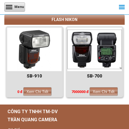
Menu
FLASH NIKON
SB-910
SB-700
0 đ
Xem Chi Tiết
7000000 đ
Xem Chi Tiết
CÔNG TY TNHH TM-DV
TRẦN QUANG CAMERA