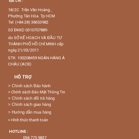
ĐỊA CHỈ :
18/2C Trần Văn Hoàng ,
Phường Tân Hòa. Tp HCM
Tel: (+84.28) 38653982
Số ĐKKD 0310707889
do SỞ KẾ HOẠCH VÀ ĐẦU TƯ
THÀNH PHỐ HỒ CHÍ MINH cấp
ngày 21/03/2011
STK: 100208459 NGÂN HÀNG Á
CHÂU (ACB)
HỖ TRỢ
>
Chính sách Bảo hành
> Chính sách Bảo Mật Thông Tin
> Chính sách đổi trả hàng
> Chính sách giao hàng
> Hướng dẫn mua hàng
> Hình thức thanh toán
HOTLINE :
094 775 9837