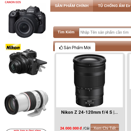
SẢN PHẨM CHÍNH
TỦ CHỐNG ẨM Ei
PHỤ KIỆN MÁY ẢNH & SMARTPHONE
Tìm Kiếm
Sản Phẩm Mới
Nikon Z 24-120mm f/4 S |...
24.000.000 đ
/Cái
Xem Chi Tiết