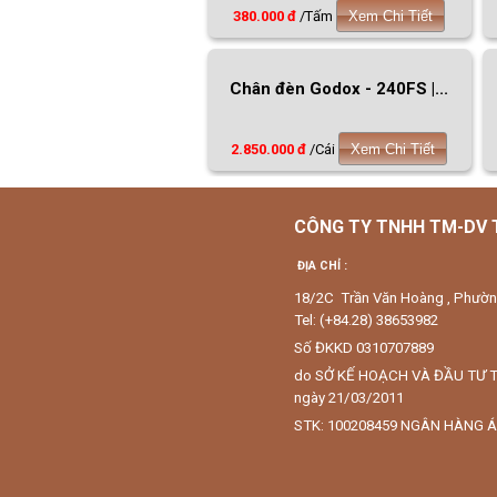
380.000 đ
/Tấm
Xem Chi Tiết
Chân đèn Godox - 240FS |...
2.850.000 đ
/Cái
Xem Chi Tiết
CÔNG TY TNHH TM-DV
ĐỊA CHỈ :
18/2C Trần Văn Hoàng , Phườ
Tel: (+84.28) 38653982
Số ĐKKD 0310707889
do SỞ KẾ HOẠCH VÀ ĐẦU TƯ 
ngày 21/03/2011
STK: 100208459 NGÂN HÀNG Á