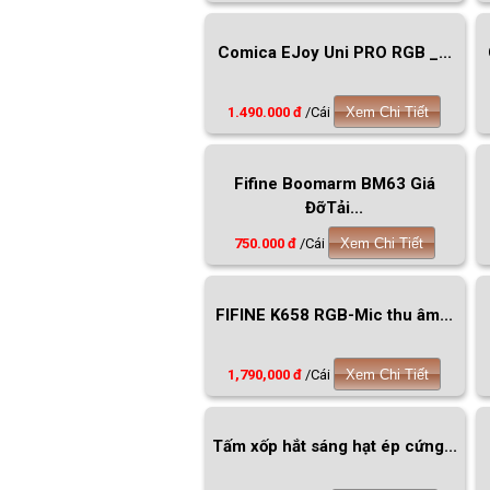
Comica EJoy Uni PRO RGB _...
1.490.000 đ
/Cái
Xem Chi Tiết
Fifine Boomarm BM63 Giá
ĐỡTải...
750.000 đ
/Cái
Xem Chi Tiết
FIFINE K658 RGB-Mic thu âm...
1,790,000 đ
/Cái
Xem Chi Tiết
Tấm xốp hắt sáng hạt ép cứng...