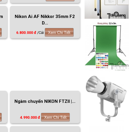
mm
Nikon Ai AF Nikkor 35mm F2
D...
6.800.000 đ
/Cái
Xem Chi Tiết
Ngàm chuyển NIKON FTZII |...
4.990.000 đ
Xem Chi Tiết