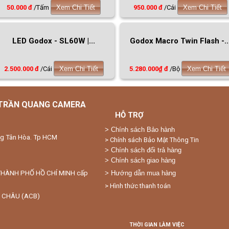
50.000 đ
/Tấm
Xem Chi Tiết
950.000 đ
/Cái
Xem Chi Tiết
LED Godox - SL60W |...
Godox Macro Twin Flash -..
2.500.000 đ
/Cái
Xem Chi Tiết
5.280.000₫ đ
/Bộ
Xem Chi Tiết
 TRẦN QUANG CAMERA
HỖ TRỢ
>
Chính sách Bảo hành
ng Tân Hòa. Tp HCM
> Chính sách Bảo Mật Thông Tin
> Chính sách đổi trả hàng
> Chính sách giao hàng
THÀNH PHỐ HỒ CHÍ MINH cấp
> Hướng dẫn mua hàng
> Hình thức thanh toán
 CHÂU (ACB)
THỜI GIAN LÀM VIỆC