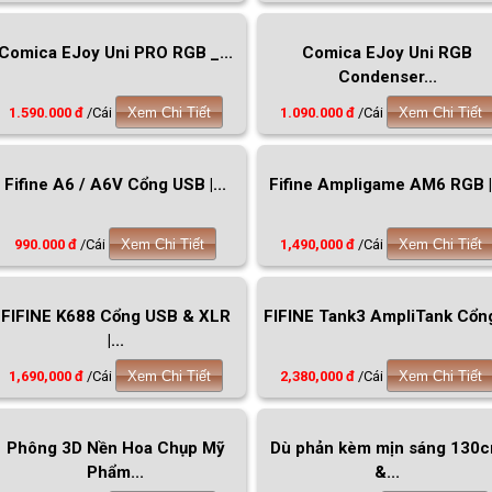
Comica EJoy Uni PRO RGB _...
Comica EJoy Uni RGB
Condenser...
1.590.000 đ
/Cái
Xem Chi Tiết
1.090.000 đ
/Cái
Xem Chi Tiết
Fifine A6 / A6V Cổng USB |...
Fifine Ampligame AM6 RGB |.
990.000 đ
/Cái
Xem Chi Tiết
1,490,000 đ
/Cái
Xem Chi Tiết
FIFINE K688 Cổng USB & XLR
FIFINE Tank3 AmpliTank Cổng
|...
1,690,000 đ
/Cái
Xem Chi Tiết
2,380,000 đ
/Cái
Xem Chi Tiết
Phông 3D Nền Hoa Chụp Mỹ
Dù phản kèm mịn sáng 130
Phẩm...
&...