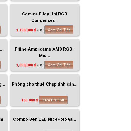
Comica EJoy Uni RGB
Condenser...
1.190.000 đ
/Cái
Xem Chi Tiết
..
Fifine Ampligame AM8 RGB-
Mic...
1,390,000 đ
/Cái
Xem Chi Tiết
...
Phòng cho thuê Chụp ảnh sản...
150.000 đ
Xem Chi Tiết
cm
Combo Đèn LED NiceFoto và...