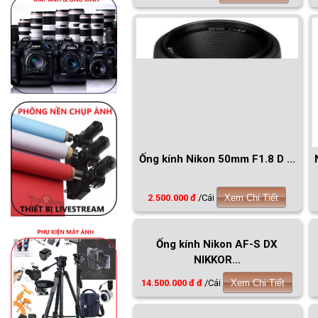
Ống kính Nikon 50mm F1.8 D ...
2.500.000 đ
/Cái
Xem Chi Tiết
Ống kính Nikon AF-S DX
NIKKOR...
14.500.000 đ đ
/Cái
Xem Chi Tiết