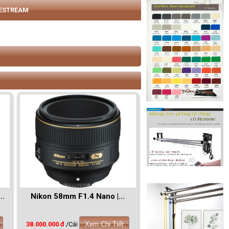
VESTREAM
..
Nikon 58mm F1.4 Nano |...
38.000.000 đ
/Cái
Xem Chi Tiết