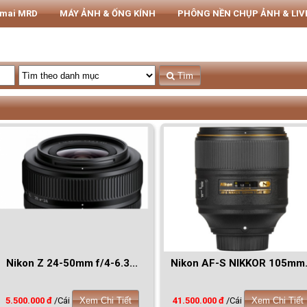
rmai MRD
MÁY ẢNH & ỐNG KÍNH
PHÔNG NỀN CHỤP ẢNH & LI
THIẾT BỊ STUDIO
Tủ CHỐNG ẨM NIKATEL
STUDIO
Tìm
Nikon Z 24-50mm f/4-6.3...
Nikon AF-S NIKKOR 105mm.
5.500.000 đ
/Cái
Xem Chi Tiết
41.500.000 đ
/Cái
Xem Chi Tiết