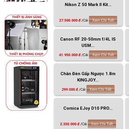
Nikon Z 50 Mark II Kit...
27.500.000 đ
/Cái
Xem Chi Tiết
Canon RF 20-50mm f/4L IS
USM...
41.950.000 đ
/Cái
Xem Chi Tiết
Chân Đèn Gấp Ngược 1.8m
KINGJOY...
299.000 đ
/Cái
Xem Chi Tiết
Comica EJoy D10 PRO...
2.330.000 đ
/Cái
Xem Chi Tiết