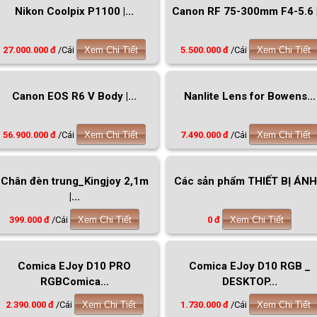
Nikon Coolpix P1100 |...
Canon RF 75-300mm F4-5.6 |.
27.000.000 đ
/Cái
Xem Chi Tiết
5.500.000 đ
/Cái
Xem Chi Tiết
Canon EOS R6 V Body |...
Nanlite Lens for Bowens...
56.900.000 đ
/Cái
Xem Chi Tiết
7.490.000 đ
/Cái
Xem Chi Tiết
Chân đèn trung_Kingjoy 2,1m
Các sản phẩm THIẾT BỊ ÁNH.
|...
399.000 đ
/Cái
Xem Chi Tiết
0 đ
Xem Chi Tiết
Comica EJoy D10 PRO
Comica EJoy D10 RGB _
RGBComica...
DESKTOP...
2.390.000 đ
/Cái
Xem Chi Tiết
1.730.000 đ
/Cái
Xem Chi Tiết