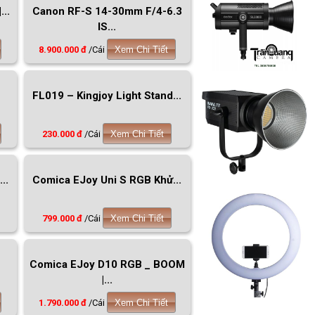
..
Canon RF-S 14-30mm F/4-6.3
IS...
8.900.000 đ
/Cái
Xem Chi Tiết
FL019 – Kingjoy Light Stand...
230.000 đ
/Cái
Xem Chi Tiết
..
Comica EJoy Uni S RGB Khử...
799.000 đ
/Cái
Xem Chi Tiết
Comica EJoy D10 RGB _ BOOM
|...
1.790.000 đ
/Cái
Xem Chi Tiết