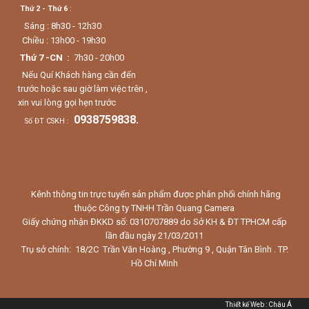
Thứ 2 - Thứ 6
:
Sáng : 8h30 - 12h30
Chiều : 13h00 - 19h30
Thứ 7 -CN :
7h30 - 20h00
Nếu Quí Khách hàng cần đến
trước hoặc sau giờ làm việc trên ,
xin vui lòng gọi hẹn trước
0938759838.
Số ĐT CSKH :
Kênh thông tin trực tuyến sản phẩm được phân phối chính hãng
thuộc Công ty TNHH Trần Quang Camera
Giấy chứng nhận ĐKKD số: 0310707889 do Sở KH & ĐT TPHCM cấp
lần đầu ngày 21/03/2011
Trụ sở chính: 18/2C Trần Văn Hoàng , Phường 9 , Quận Tân Bình . TP.
Hồ Chí Minh
Thiết kế Web
:
Châu Á