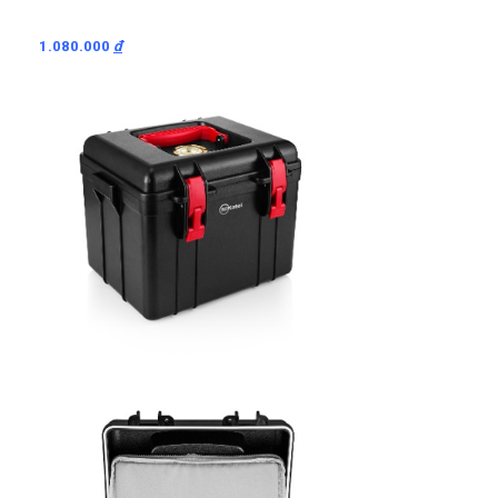
1.080.000
đ