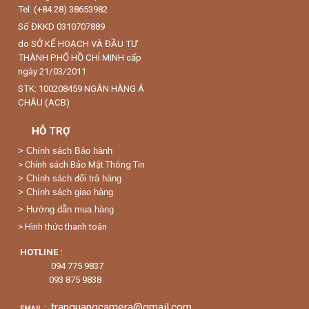
Tel: (+84.28) 38653982
Số ĐKKD 0310707889
do SỞ KẾ HOẠCH VÀ ĐẦU TƯ
THÀNH PHỐ HỒ CHÍ MINH cấp
ngày 21/03/2011
STK: 100208459 NGÂN HÀNG Á
CHÂU (ACB)
HỖ TRỢ
>
Chính sách Bảo hành
> Chính sách Bảo Mật Thông Tin
> Chính sách đổi trả hàng
> Chính sách giao hàng
> Hướng dẫn mua hàng
> Hình thức thanh toán
HOTLINE :
094 775 9837
093 875 9838
tranquangcamera@gmail.com
:
EMAIL