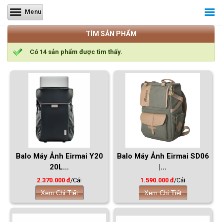
Menu
TÌM SẢN PHẨM
Có
14
sản phẩm được tìm thấy.
Balo Máy Ảnh Eirmai Y20
Balo Máy Ảnh Eirmai SD06
20L...
|...
2.370.000 đ
/Cái
1.590.000 đ
/Cái
Xem Chi Tiết
Xem Chi Tiết