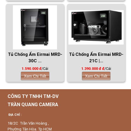
Tủ Chống Ẩm Eirmai MRD-
Tủ Chống Ẩm Eirmai MRD-
30C ...
21C |...
1.590.000 đ
/Cái
1.390.000 đ đ
/Cái
Xem Chi Tiết
Xem Chi Tiết
CÔNG TY TNHH TM-DV
TRẦN QUANG CAMERA
ĐỊA CHỈ :
18/2C Trần Văn Hoàng ,
Phường Tân Hòa. Tp HCM