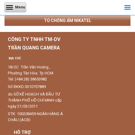
Menu
TỦ CHỐNG ẨM NIKATEL
CÔNG TY TNHH TM-DV
TRẦN QUANG CAMERA
ĐỊA CHỈ :
18/2C Trần Văn Hoàng ,
Phường Tân Hòa. Tp HCM
Tel: (+84.28) 38653982
Số ĐKKD 0310707889
do SỞ KẾ HOẠCH VÀ ĐẦU TƯ
THÀNH PHỐ HỒ CHÍ MINH cấp
ngày 21/03/2011
STK: 100208459 NGÂN HÀNG Á
CHÂU (ACB)
HỖ TRỢ