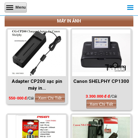
Menu
MÁY IN ẢNH
Adapter CP200 sạc pin
Canon SHELPHY CP1300
máy in...
3.300.000 đ đ
/Cái
550-000 đ
/Cái
Xem Chi Tiết
Xem Chi Tiết