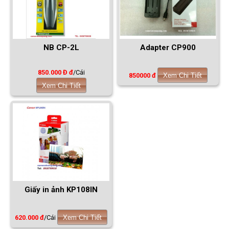
NB CP-2L
Adapter CP900
850.000 Đ đ
/Cái
850000 đ
Xem Chi Tiết
Xem Chi Tiết
Giấy in ảnh KP108IN
620.000 đ
/Cái
Xem Chi Tiết