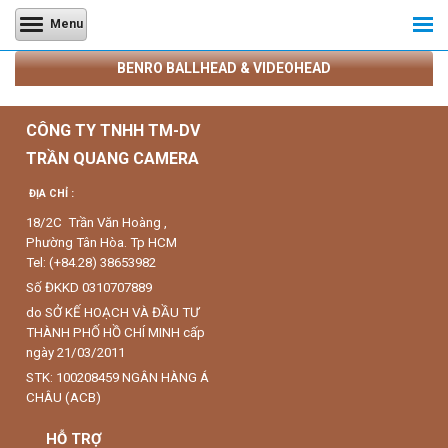
Menu
BENRO BALLHEAD & VIDEOHEAD
CÔNG TY TNHH TM-DV
TRẦN QUANG CAMERA
ĐỊA CHỈ :
18/2C Trần Văn Hoàng ,
Phường Tân Hòa. Tp HCM
Tel: (+84.28) 38653982
Số ĐKKD 0310707889
do SỞ KẾ HOẠCH VÀ ĐẦU TƯ
THÀNH PHỐ HỒ CHÍ MINH cấp
ngày 21/03/2011
STK: 100208459 NGÂN HÀNG Á
CHÂU (ACB)
HỖ TRỢ