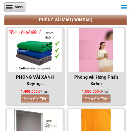
Menu
PHÔNG VẢI MÀU (ĐƠN SẮC)
PHÔNG VẢI XANH
Phông vải Hồng Phấn
|Keying...
3x6m
1.400.000 đ
/Tấm
1.550.000 đ
/Tấm
Xem Chi Tiết
Xem Chi Tiết