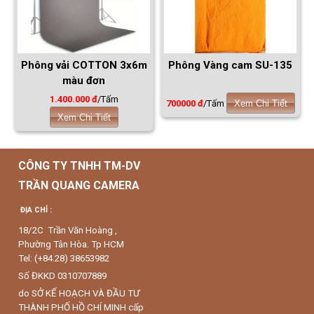
Phông vải COTTON 3x6m
Phông Vàng cam SU-135
màu đơn
1.400.000 đ
/Tấm
700000 đ
/Tấm
Xem Chi Tiết
Xem Chi Tiết
CÔNG TY TNHH TM-DV
TRẦN QUANG CAMERA
ĐỊA CHỈ :
18/2C Trần Văn Hoàng ,
Phường Tân Hòa. Tp HCM
Tel: (+84.28) 38653982
Số ĐKKD 0310707889
do SỞ KẾ HOẠCH VÀ ĐẦU TƯ
THÀNH PHỐ HỒ CHÍ MINH cấp