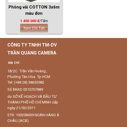
Phông vải COTTON 3x6m
màu đơn
1.400.000 đ
/Tấm
Xem Chi Tiết
CÔNG TY TNHH TM-DV
TRẦN QUANG CAMERA
ĐỊA CHỈ :
18/2C Trần Văn Hoàng ,
Phường Tân Hòa. Tp HCM
Tel: (+84.28) 38653982
Số ĐKKD 0310707889
do SỞ KẾ HOẠCH VÀ ĐẦU TƯ
THÀNH PHỐ HỒ CHÍ MINH cấp
ngày 21/03/2011
STK: 100208459 NGÂN HÀNG Á
CHÂU (ACB)