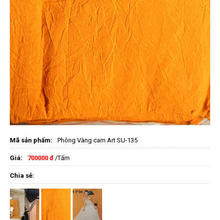
Mã sản phẩm:
Phông Vàng cam Art SU-135
Giá:
700000 đ
/Tấm
Chia sẻ: