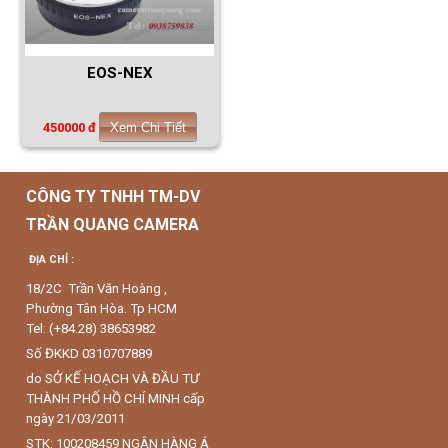
EOS-NEX
450000 đ
Xem Chi Tiết
CÔNG TY TNHH TM-DV
TRẦN QUANG CAMERA
ĐỊA CHỈ :
18/2C Trần Văn Hoàng ,
Phường Tân Hòa. Tp HCM
Tel: (+84.28) 38653982
Số ĐKKD 0310707889
do SỞ KẾ HOẠCH VÀ ĐẦU TƯ
THÀNH PHỐ HỒ CHÍ MINH cấp
ngày 21/03/2011
STK: 100208459 NGÂN HÀNG Á