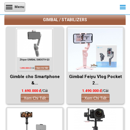
Menu
GIMBAL / STABILIZERS
Gimble cho Smartphone
Gimbal Feiyu Vlog Pocket
&...
2...
1.690.000 đ
/Cái
1.490.000 đ
/Cái
Xem Chi Tiết
Xem Chi Tiết