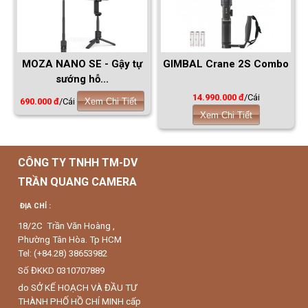
MOZA NANO SE - Gậy tự
GIMBAL Crane 2S Combo
sướng hỗ...
14.990.000 đ
/Cái
690.000 đ
/Cái
Xem Chi Tiết
Xem Chi Tiết
CÔNG TY TNHH TM-DV
TRẦN QUANG CAMERA
ĐỊA CHỈ :
18/2C Trần Văn Hoàng ,
Phường Tân Hòa. Tp HCM
Tel: (+84.28) 38653982
Số ĐKKD 0310707889
do SỞ KẾ HOẠCH VÀ ĐẦU TƯ
THÀNH PHỐ HỒ CHÍ MINH cấp