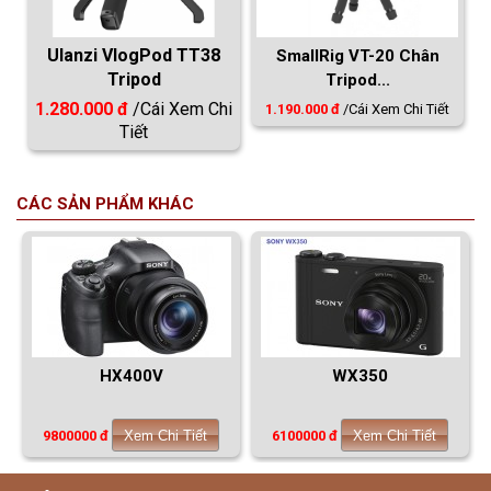
Ulanzi VlogPod TT38
SmallRig VT-20 Chân
Tripod
Tripod...
1.280.000 đ
/Cái
Xem Chi
1.190.000 đ
/Cái
Xem Chi Tiết
Tiết
CÁC SẢN PHẨM KHÁC
HX400V
WX350
9800000 đ
Xem Chi Tiết
6100000 đ
Xem Chi Tiết