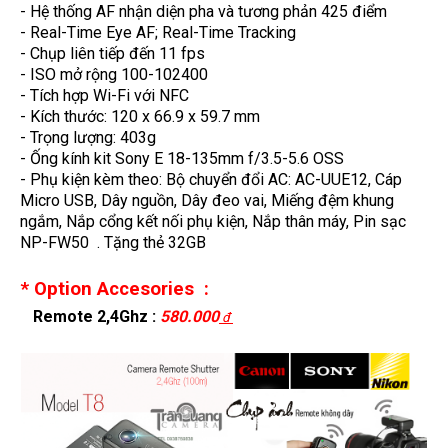
- Hệ thống AF nhận diện pha và tương phản 425 điểm
- Real-Time Eye AF; Real-Time Tracking
- Chụp liên tiếp đến 11 fps
- ISO mở rộng 100-102400
- Tích hợp Wi-Fi với NFC
- Kích thước: 120 x 66.9 x 59.7 mm
- Trọng lượng: 403g
- Ống kính kit Sony E 18-135mm f/3.5-5.6 OSS
- Phụ kiện kèm theo: Bộ chuyển đổi AC: AC-UUE12, Cáp
Micro USB, Dây nguồn, Dây đeo vai, Miếng đệm khung
ngắm, Nắp cổng kết nối phụ kiện, Nắp thân máy, Pin sạc
NP-FW50 . Tặng thẻ 32GB
* Option Accesories :
Remote 2,4Ghz :
580.000
đ