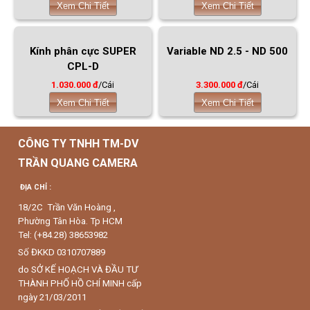
Xem Chi Tiết
Xem Chi Tiết
Kính phân cực SUPER
Variable ND 2.5 - ND 500
CPL-D
1.030.000 đ
/Cái
3.300.000 đ
/Cái
Xem Chi Tiết
Xem Chi Tiết
CÔNG TY TNHH TM-DV
TRẦN QUANG CAMERA
ĐỊA CHỈ :
18/2C Trần Văn Hoàng ,
Phường Tân Hòa. Tp HCM
Tel: (+84.28) 38653982
Số ĐKKD 0310707889
do SỞ KẾ HOẠCH VÀ ĐẦU TƯ
THÀNH PHỐ HỒ CHÍ MINH cấp
ngày 21/03/2011