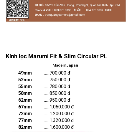
Kính lọc Marumi Fit & Slim Circular PL
Made in
Japan
49mm
......700.000 đ
52mm
......750.000 đ
55mm
......780.000 đ
58mm
......850.000 đ
62mm
......950.000 đ
67mm
......1.060.000 đ
72mm
......1.200.000 đ
77mm
......1.320.000 đ
82mm
......1.600.000 đ