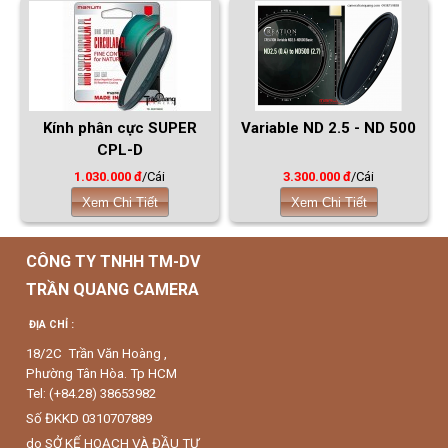
Kính phân cực SUPER
Variable ND 2.5 - ND 500
CPL-D
1.030.000 đ
/Cái
3.300.000 đ
/Cái
Xem Chi Tiết
Xem Chi Tiết
CÔNG TY TNHH TM-DV
TRẦN QUANG CAMERA
ĐỊA CHỈ :
18/2C Trần Văn Hoàng ,
Phường Tân Hòa. Tp HCM
Tel: (+84.28) 38653982
Số ĐKKD 0310707889
do SỞ KẾ HOẠCH VÀ ĐẦU TƯ