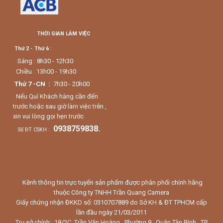
THỜI GIAN LÀM VIỆC
Thứ 2 - Thứ 6
:
Sáng : 8h30 - 12h30
Chiều : 13h00 - 19h30
Thứ 7 -CN :
7h30 - 20h00
Nếu Quí Khách hàng cần đến
trước hoặc sau giờ làm việc trên ,
xin vui lòng gọi hẹn trước
0938759838.
Số ĐT CSKH :
Kênh thông tin trực tuyến sản phẩm được phân phối chính hãng
thuộc Công ty TNHH Trần Quang Camera
Giấy chứng nhận ĐKKD số: 0310707889 do Sở KH & ĐT TPHCM cấp
lần đầu ngày 21/03/2011
Trụ sở chính: 18/2C Trần Văn Hoàng , Phường 9 , Quận Tân Bình . TP.