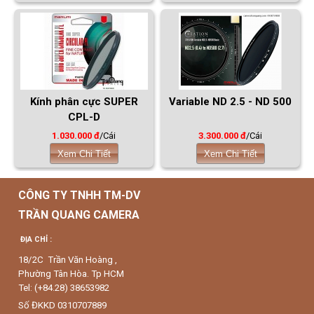
Kính phân cực SUPER
Variable ND 2.5 - ND 500
CPL-D
1.030.000 đ
/Cái
3.300.000 đ
/Cái
Xem Chi Tiết
Xem Chi Tiết
CÔNG TY TNHH TM-DV
TRẦN QUANG CAMERA
ĐỊA CHỈ :
18/2C Trần Văn Hoàng ,
Phường Tân Hòa. Tp HCM
Tel: (+84.28) 38653982
Số ĐKKD 0310707889