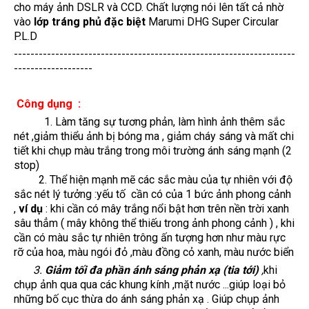
cho máy ảnh DSLR và CCD. Chất lượng nói lên tất cả nhờ
vào
lớp tráng phủ đặc biệt
Marumi DHG Super Circular
P.L.D
--------------------------------------------------------------------
-------------------
Công dụng :
1. Làm tăng sự tương phản, làm hình ảnh thêm sắc
nét ,giảm thiểu ảnh bị bóng ma , giảm cháy sáng và mất chi
tiết khi chụp màu trắng trong môi trường ánh sáng mạnh (2
stop)
2. Thể hiện mạnh mẽ các sắc màu của tự nhiên với độ
sắc nét lý tưởng :yếu tố cần có của 1 bức ảnh phong cảnh
,
ví dụ
: khi cần có mây trắng nổi bật hơn trên nền trời xanh
sâu thẳm ( mây không thể thiếu trong ảnh phong cảnh ) , khi
cần có màu sắc tự nhiên trông ấn tượng hơn như màu rực
rỡ của hoa, màu ngói đỏ ,màu đồng cỏ xanh, màu nước biển
3.
Giảm tối đa phần ánh sáng phản xạ
(tia tới)
,
khi
chụp ảnh qua qua các khung kính ,mặt nước ...giúp loại bỏ
những bố cục thừa do ánh sáng phản xạ . Giúp chụp ảnh