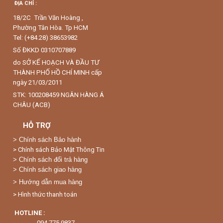
ĐỊA CHỈ :
18/2C Trần Văn Hoàng ,
Phường Tân Hòa. Tp HCM
Tel: (+84.28) 38653982
Số ĐKKD 0310707889
do SỞ KẾ HOẠCH VÀ ĐẦU TƯ
THÀNH PHỐ HỒ CHÍ MINH cấp
ngày 21/03/2011
STK: 100208459 NGÂN HÀNG Á
CHÂU (ACB)
HỖ TRỢ
>
Chính sách Bảo hành
> Chính sách Bảo Mật Thông Tin
> Chính sách đổi trả hàng
> Chính sách giao hàng
> Hướng dẫn mua hàng
> Hình thức thanh toán
HOTLINE :
094 775 9837