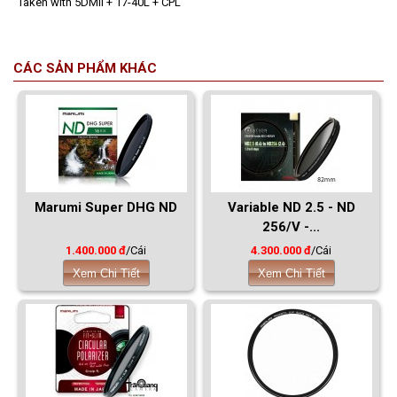
Taken with 5DMII + 17-40L + CPL
CÁC SẢN PHẨM KHÁC
Marumi Super DHG ND
Variable ND 2.5 - ND
256/V -...
1.400.000 đ
/Cái
4.300.000 đ
/Cái
Xem Chi Tiết
Xem Chi Tiết