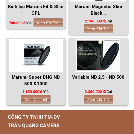
Kính lọc Marumi Fit & Slim
Marumi Magnetic Slim
CPL
Black...
2.100.000 đ
/Cái
700.000 đ
/Cái
Xem Chi Tiết
Xem Chi Tiết
Marumi Super DHG ND
Variable ND 2.5 - ND 500
500 &1000
1.130.000 đ
/Cái
3.300.000 đ
/Cái
Xem Chi Tiết
Xem Chi Tiết
CÔNG TY TNHH TM-DV
TRẦN QUANG CAMERA