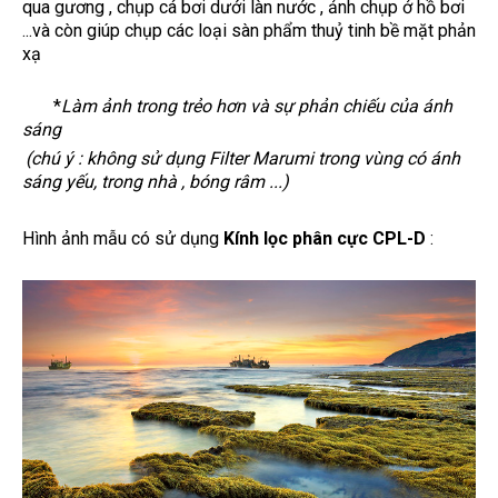
qua gương , chụp cá bơi dưới làn nước , ảnh chụp ở hồ bơi
...và còn giúp chụp các loại sàn phẩm thuỷ tinh bề mặt phản
xạ
*
Làm ảnh trong trẻo hơn và sự phản chiếu của ánh
sáng
(chú ý : không sử dụng Filter Marumi trong vùng có ánh
sáng yếu, trong nhà , bóng râm ...)
Hình ảnh mẫu có sử dụng
Kính lọc phân cực CPL-D
: