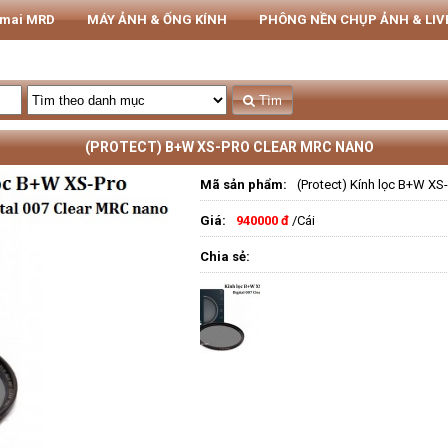
rmai MRD
MÁY ẢNH & ỐNG KÍNH
PHÔNG NỀN CHỤP ẢNH & LI
THIẾT BỊ STUDIO
Tủ CHỐNG ẨM NIKATEL
STUDIO
Tìm
(PROTECT) B+W XS-PRO CLEAR MRC NANO
Mã sản phẩm:
(Protect) Kính lọc B+W XS-
Giá:
940000 đ
/Cái
Chia sẻ: