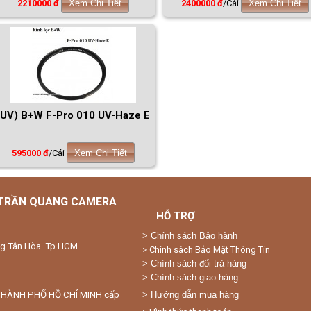
2210000 đ
Xem Chi Tiết
2400000 đ
/Cái
Xem Chi Tiết
(UV) B+W F-Pro 010 UV-Haze E
595000 đ
/Cái
Xem Chi Tiết
 TRẦN QUANG CAMERA
HỖ TRỢ
>
Chính sách Bảo hành
ng Tân Hòa. Tp HCM
> Chính sách Bảo Mật Thông Tin
> Chính sách đổi trả hàng
> Chính sách giao hàng
THÀNH PHỐ HỒ CHÍ MINH cấp
> Hướng dẫn mua hàng