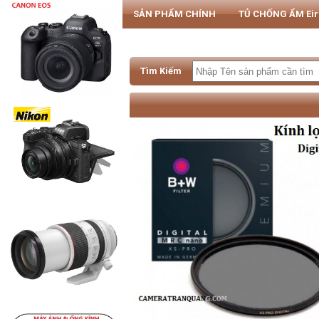
SẢN PHẨM CHÍNH
TỦ CHỐNG ẨM Ei
PHỤ KIỆN MÁY ẢNH & SMARTPHONE
Tìm Kiếm