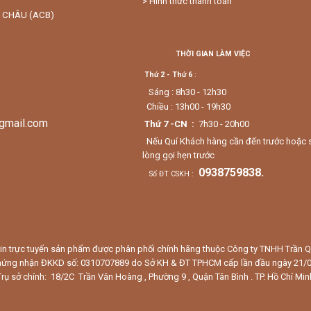
> Hình thức thanh toán
 CHÂU (ACB)
THỜI GIAN LÀM VIỆC
Thứ 2 - Thứ 6
:
Sáng : 8h30 - 12h30
Chiều : 13h00 - 19h30
gmail.com
Thứ 7 -CN :
7h30 - 20h00
Nếu Quí Khách hàng cần đến trước hoặc sau 
lòng gọi hẹn trước
0938759838.
Số ĐT CSKH :
in trực tuyến sản phẩm được phân phối chính hãng thuộc Công ty TNHH Trần
hứng nhận ĐKKD số: 0310707889 do Sở KH & ĐT TPHCM cấp lần đầu ngày 21/
Trụ sở chính: 18/2C Trần Văn Hoàng , Phường 9 , Quận Tân Bình . TP. Hồ Chí Min