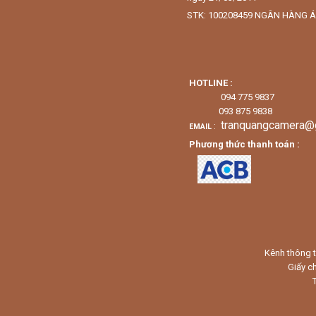
STK: 100208459 NGÂN HÀNG Á
HOTLINE :
094 775 9837
093 875 9838
tranquangcamera@
:
EMAIL
Phương thức thanh toán :
Kênh thông t
Giấy c