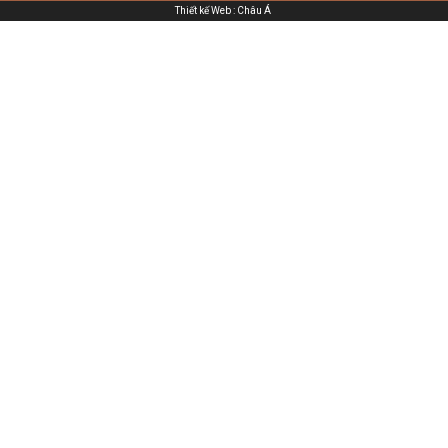
Thiết kế Web
:
Châu Á