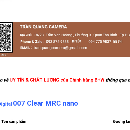
o về
UY TÍN & CHẤT LƯỢNG của Chính hãng B+W
thông qua n
--------------------------------------------------------------
007 Clear MRC nano
igital
Tên sản phẩm
Đường kí