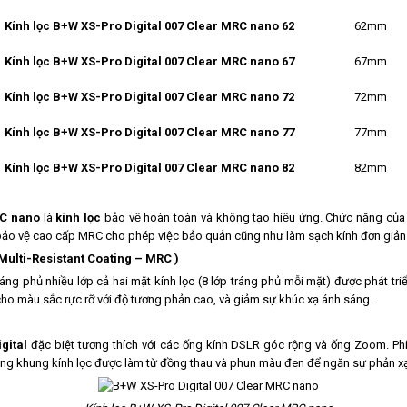
Kính lọc B+W XS-Pro Digital 007 Clear MRC nano 62
62mm
Kính lọc B+W XS-Pro Digital 007 Clear MRC nano 67
67mm
Kính lọc B+W XS-Pro Digital 007 Clear MRC nano 72
72mm
Kính lọc B+W XS-Pro Digital 007 Clear MRC nano 77
77mm
Kính lọc B+W XS-Pro Digital 007 Clear MRC nano 82
82mm
RC nano
là
kính lọc
bảo vệ hoàn toàn và không tạo hiệu ứng. Chức năng của kí
àng bảo vệ cao cấp MRC cho phép việc bảo quản cũng như làm sạch kính đơn giản
 ( Multi-Resistant Coating – MRC )
áng phủ nhiều lớp cả hai mặt kính lọc (8 lớp tráng phủ mỗi mặt) được phát tri
 cho màu sắc rực rỡ với độ tương phản cao, và giảm sự khúc xạ ánh sáng.
gital
đặc biệt tương thích với các ống kính DSLR góc rộng và ống Zoom. Ph
ng khung kính lọc được làm từ đồng thau và phun màu đen để ngăn sự phản xạ