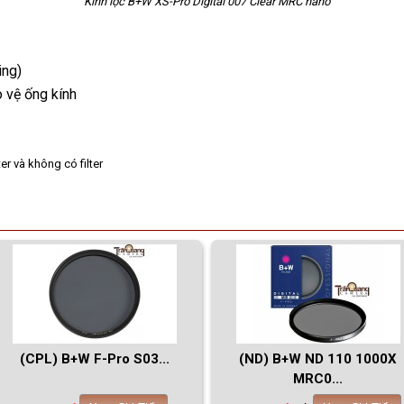
Kính lọc B+W XS-Pro Digital 007 Clear MRC nano
ing)
 vệ ống kính
(CPL) B+W F-Pro S03...
(ND) B+W ND 110 1000X
MRC0...