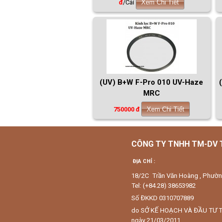
đ
/Cái
Xem Chi Tiết
(UV) B+W F-Pro 010 UV-Haze
MRC
750000 đ
Xem Chi Tiết
CÔNG TY TNHH TM-DV
ĐỊA CHỈ :
18/2C Trần Văn Hoàng , Phườ
Tel: (+84.28) 38653982
Số ĐKKD 0310707889
do SỞ KẾ HOẠCH VÀ ĐẦU TƯ 
ngày 21/03/2011