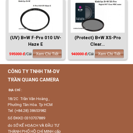
(UV) B+W F-Pro 010 UV-
(Protect) B+W XS-Pro
Haze E
Clear...
595000 đ
/Cái
Xem Chi Tiết
940000 đ
/Cái
Xem Chi Tiết
CÔNG TY TNHH TM-DV
TRẦN QUANG CAMERA
ĐỊA CHỈ :
18/2C Trần Văn Hoàng ,
Phường Tân Hòa. Tp HCM
Tel: (+84.28) 38653982
Số ĐKKD 0310707889
do SỞ KẾ HOẠCH VÀ ĐẦU TƯ
THÀNH PHỐ HỒ CHÍ MINH cấp