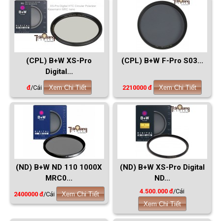
(CPL) B+W XS-Pro
(CPL) B+W F-Pro S03...
Digital...
đ
/Cái
Xem Chi Tiết
2210000 đ
Xem Chi Tiết
(ND) B+W ND 110 1000X
(ND) B+W XS-Pro Digital
MRC0...
ND...
4.500.000 đ
/Cái
2400000 đ
/Cái
Xem Chi Tiết
Xem Chi Tiết