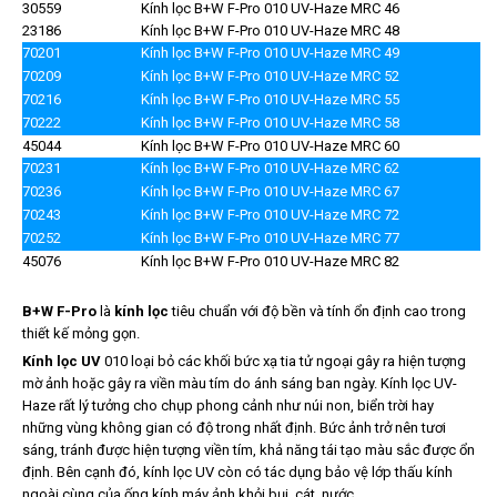
30559
Kính lọc B+W F-Pro 010 UV-Haze MRC 46
23186
Kính lọc B+W F-Pro 010 UV-Haze MRC 48
70201
Kính lọc B+W F-Pro 010 UV-Haze MRC 49
70209
Kính lọc B+W F-Pro 010 UV-Haze MRC 52
70216
Kính lọc B+W F-Pro 010 UV-Haze MRC 55
70222
Kính lọc B+W F-Pro 010 UV-Haze MRC 58
45044
Kính lọc B+W F-Pro 010 UV-Haze MRC 60
70231
Kính lọc B+W F-Pro 010 UV-Haze MRC 62
70236
Kính lọc B+W F-Pro 010 UV-Haze MRC 67
70243
Kính lọc B+W F-Pro 010 UV-Haze MRC 72
70252
Kính lọc B+W F-Pro 010 UV-Haze MRC 77
45076
Kính lọc B+W F-Pro 010 UV-Haze MRC 82
B+W F-Pro
là
kính lọc
tiêu chuẩn với độ bền và tính ổn định cao trong
thiết kế mỏng gọn.
Kính lọc UV
010 loại bỏ các khối bức xạ tia tử ngoại gây ra hiện tượng
mờ ảnh hoặc gây ra viền màu tím do ánh sáng ban ngày. Kính lọc UV-
Haze rất lý tưởng cho chụp phong cảnh như núi non, biển trời hay
những vùng không gian có độ trong nhất định. Bức ảnh trở nên tươi
sáng, tránh được hiện tượng viền tím, khả năng tái tạo màu sắc được ổn
định. Bên cạnh đó, kính lọc UV còn có tác dụng bảo vệ lớp thấu kính
ngoài cùng của ống kính máy ảnh khỏi bụi, cát, nước