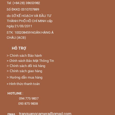
Tel: (+84.28) 38653982
Số ĐKKD 0310707889
do SỞ KẾ HOẠCH VÀ ĐẦU TƯ
THÀNH PHỐ HỒ CHÍ MINH cấp
ngày 21/03/2011
STK: 100208459 NGÂN HÀNG Á
CHÂU (ACB)
HỖ TRỢ
>
Chính sách Bảo hành
> Chính sách Bảo Mật Thông Tin
> Chính sách đổi trả hàng
> Chính sách giao hàng
> Hướng dẫn mua hàng
> Hình thức thanh toán
HOTLINE :
094 775 9837
093 875 9838
tranquangcamera@gmail.com
:
EMAIL