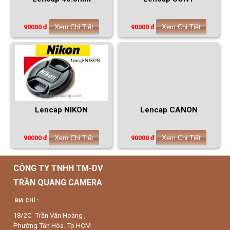
90000 đ
Xem Chi Tiết
90000 đ
Xem Chi Tiết
Lencap NIKON
Lencap CANON
90000 đ
Xem Chi Tiết
90000 đ
Xem Chi Tiết
CÔNG TY TNHH TM-DV
TRẦN QUANG CAMERA
ĐỊA CHỈ :
18/2C Trần Văn Hoàng ,
Phường Tân Hòa. Tp HCM