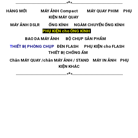
*
-----------------------------------------
*
*
-----------------------------------------
HÀNG MỚI
MÁY ẢNH Compact
MÁY QUAY PHIM
PHỤ
KIỆN MÁY QUAY
MÁY ẢNH DSLR
ỐNG KÍNH
NGÀM CHUYỂN ỐNG KÍNH
PHỤ KIỆN cho ỐNG KÍNH
BAO DA MÁY ẢNH
BỘ CHỤP SẢN PHẨM
T
HIẾT BỊ PHÒNG CHỤP
ĐÈN FLASH
PHỤ KIỆN cho FLASH
THIẾT BỊ CHỐNG ẨM
Chân MÁY QUAY /chân MÁY ẢNH / STAND
MÁY IN ẢNH
PHỤ
KIỆN KHÁC
*
-----------------------------------------
*
*
-----------------------------------------