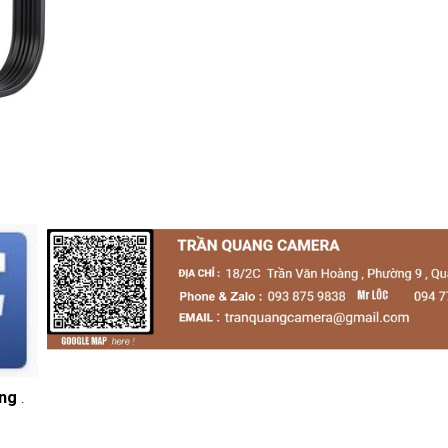
áng
.