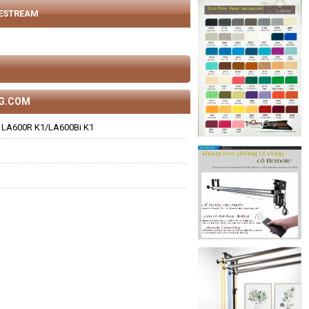
VESTREAM
NG.COM
 LA600R K1/LA600Bi K1