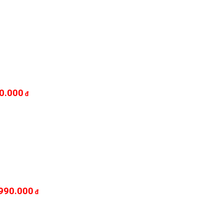
0.000
đ
990.000
đ