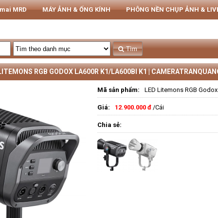
rmai MRD
MÁY ẢNH & ỐNG KÍNH
PHÔNG NỀN CHỤP ẢNH & LI
THIẾT BỊ STUDIO
Tủ CHỐNG ẨM NIKATEL
STUDIO
Tìm
LITEMONS RGB GODOX LA600R K1/LA600BI K1 | CAMERATRANQUA
Mã sản phẩm:
LED Litemons RGB Godox
Giá:
12.900.000 đ
/Cái
Chia sẻ: