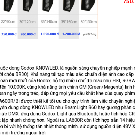
750
huộc dòng Godox KNOWLED, là nguồn sáng chuyên nghiệp mạnh m
i chóa BR30). Khả năng tái tạo màu sắc chuẩn điện ảnh cao cấp 
 toán mới nhất của Godox, hỗ trợ nhiều chế độ màu như HSI, RGB
 đến 10.000K, cùng khả năng tinh chỉnh GM (Green/Magenta) linh
an ngày trong trẻo, đáp ứng mọi yêu cầu khắt khe của quay phim
A600R/Bi được thiết kế tối ưu cho quy trình làm việc chuyên ng
huyên dụng dòng KNOWLED như BeamLight B60 hay gương phản chiế
 thức DMX, ứng dụng Godox Light qua Bluetooth, hoặc tích hợp C
ết lập nhanh chóng hơn. Ngoài ra, LA600R còn tích hợp sẵn 14 hiệ
n bỉ với hệ thống tản nhiệt thông minh, sử dụng nguồn điện 48V 
n môi trường ngoài trời.