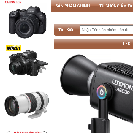
SẢN PHẨM CHÍNH
TỦ CHỐNG ẨM Ei
PHỤ KIỆN MÁY ẢNH & SMARTPHONE
Tìm Kiếm
LED 