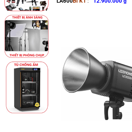
LA600
Bi K1
:
12.900.000 ₫