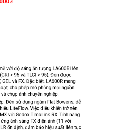
.000
đ
ẽ với độ sáng ấn tượng LA600Bi lên
(CRI > 95 và TLCI > 95). Đèn được
W, GEL và FX. Đặc biệt, LA600R mang
 hoạt, cho phép mô phỏng mọi nguồn
 và chụp ảnh chuyên nghiệp.
hiệp. Đèn sử dụng ngàm Flat Bowens, dễ
u LiteFlow. Việc điều khiển trở nên
RMX với Godox TimoLink RX. Tính năng
u ứng ánh sáng FX điện ảnh (11 với
XLR ổn định, đảm bảo hiệu suất liên tục