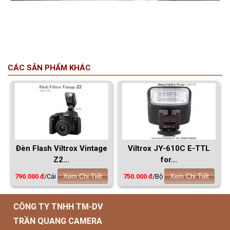
CÁC SẢN PHẨM KHÁC
Đèn Flash Viltrox Vintage
Viltrox JY-610C E-TTL
Z2...
for...
790.000 đ
/Cái
Xem Chi Tiết
750.000 đ
/Bộ
Xem Chi Tiết
CÔNG TY TNHH TM-DV
TRẦN QUANG CAMERA