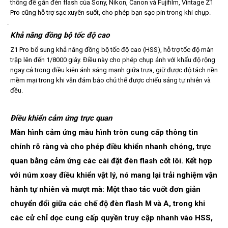
thống đế gắn đèn flash của Sony, Nikon, Canon và Fujifilm, Vintage Z1
Pro cũng hỗ trợ sạc xuyên suốt, cho phép bạn sạc pin trong khi chụp.
Khả năng đồng bộ tốc độ cao
Z1 Pro bổ sung khả năng đồng bộ tốc độ cao (HSS), hỗ trợ tốc độ màn
trập lên đến 1/8000 giây. Điều này cho phép chụp ảnh với khẩu độ rộng
ngay cả trong điều kiện ánh sáng mạnh giữa trưa, giữ được độ tách nền
mềm mại trong khi vẫn đảm bảo chủ thể được chiếu sáng tự nhiên và
đều.
Điều khiển cảm ứng trực quan
Màn hình cảm ứng màu hình tròn cung cấp thông tin
chính rõ ràng và cho phép điều khiển nhanh chóng, trực
quan bằng cảm ứng các cài đặt đèn flash cốt lõi. Kết hợp
với núm xoay điều khiển vật lý, nó mang lại trải nghiệm vận
hành tự nhiên và mượt mà: Một thao tác vuốt đơn giản
chuyển đổi giữa các chế độ đèn flash M và A, trong khi
các cử chỉ dọc cung cấp quyền truy cập nhanh vào HSS,