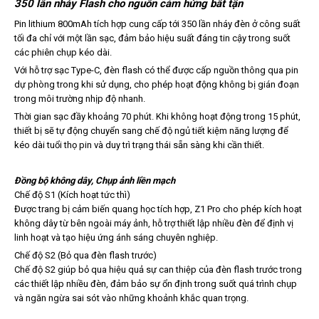
350 lần nháy Flash cho nguồn cảm hứng bất tận
Pin lithium 800mAh tích hợp cung cấp tới 350 lần nháy đèn ở công suất
tối đa chỉ với một lần sạc, đảm bảo hiệu suất đáng tin cậy trong suốt
các phiên chụp kéo dài.
Với hỗ trợ sạc Type-C, đèn flash có thể được cấp nguồn thông qua pin
dự phòng trong khi sử dụng, cho phép hoạt động không bị gián đoạn
trong môi trường nhịp độ nhanh.
Thời gian sạc đầy khoảng 70 phút. Khi không hoạt động trong 15 phút,
thiết bị sẽ tự động chuyển sang chế độ ngủ tiết kiệm năng lượng để
kéo dài tuổi thọ pin và duy trì trạng thái sẵn sàng khi cần thiết.
Đồng bộ không dây, Chụp ảnh liền mạch
Chế độ S1 (Kích hoạt tức thì)
Được trang bị cảm biến quang học tích hợp, Z1 Pro cho phép kích hoạt
không dây từ bên ngoài máy ảnh, hỗ trợ thiết lập nhiều đèn để định vị
linh hoạt và tạo hiệu ứng ánh sáng chuyên nghiệp.
Chế độ S2 (Bỏ qua đèn flash trước)
Chế độ S2 giúp bỏ qua hiệu quả sự can thiệp của đèn flash trước trong
các thiết lập nhiều đèn, đảm bảo sự ổn định trong suốt quá trình chụp
và ngăn ngừa sai sót vào những khoảnh khắc quan trọng.