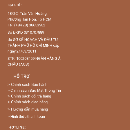
ĐỊA CHỈ :
18/2C Trần Văn Hoàng ,
Phường Tân Hòa. Tp HCM
Tel: (+84.28) 38653982
Số ĐKKD 0310707889
do SỞ KẾ HOẠCH VÀ ĐẦU TƯ
THÀNH PHỐ HỒ CHÍ MINH cấp
ngày 21/03/2011
STK: 100208459 NGÂN HÀNG Á
CHÂU (ACB)
HỖ TRỢ
>
Chính sách Bảo hành
> Chính sách Bảo Mật Thông Tin
> Chính sách đổi trả hàng
> Chính sách giao hàng
> Hướng dẫn mua hàng
> Hình thức thanh toán
HOTLINE :