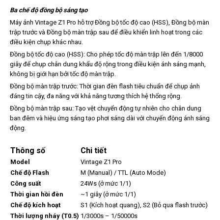
Ba chế độ đồng bộ sáng tạo
Máy ảnh Vintage Z1 Pro hỗ trợ Đồng bộ tốc độ cao (HSS), Đồng bộ màn
trập trước và Đồng bộ màn trập sau để điều khiển linh hoạt trong các
điều kiện chụp khác nhau.
Đồng bộ tốc độ cao (HSS): Cho phép tốc độ màn trập lên đến 1/8000
giây để chụp chân dung khẩu độ rộng trong điều kiện ánh sáng mạnh,
không bị giới hạn bởi tốc độ màn trập.
Đồng bộ màn trập trước: Thời gian đèn flash tiêu chuẩn để chụp ảnh
đáng tin cậy, đa năng với khả năng tương thích hệ thống rộng.
Đồng bộ màn trập sau: Tạo vệt chuyển động tự nhiên cho chân dung
ban đêm và hiệu ứng sáng tạo phơi sáng dài với chuyển động ánh sáng
động.
Thông số
Chi tiết
Model
Vintage Z1 Pro
Chế độ Flash
M (Manual) / TTL (Auto Mode)
Công suất
24Ws (ở mức 1/1)
Thời gian hồi đèn
~1 giây (ở mức 1/1)
Chế độ kích hoạt
S1 (Kích hoạt quang), S2 (Bỏ qua flash trước)
Thời lượng nháy (T0.5)
1/3000s – 1/50000s