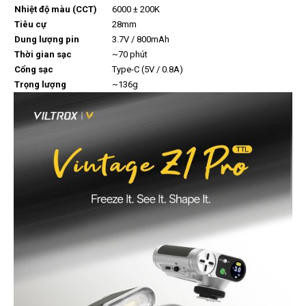
Nhiệt độ màu (CCT)
6000 ± 200K
Tiêu cự
28mm
Dung lượng pin
3.7V / 800mAh
Thời gian sạc
~70 phút
Cổng sạc
Type-C (5V / 0.8A)
Trọng lượng
~136g