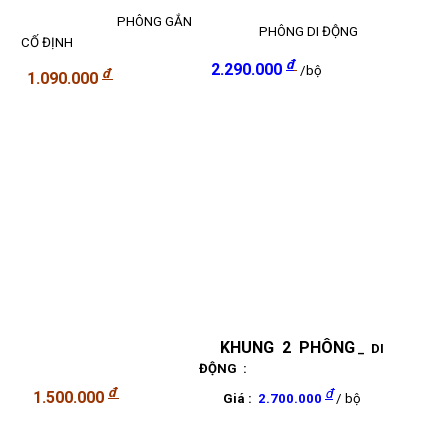
PHÔNG GẮN
PHÔNG DI ĐỘNG
CỐ ĐỊNH
đ
2.2
90.000
/bộ
đ
1.0
90.000
KHUNG 2 PHÔNG
_ DI
ĐỘNG :
đ
đ
1.
5
00.000
Giá :
2.700.000
/ bộ