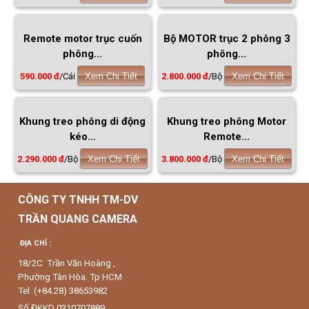
Remote motor trục cuốn
Bộ MOTOR trục 2 phông 3
phông...
phông...
590.000 đ
/Cái
Xem Chi Tiết
2.800.000 đ
/Bộ
Xem Chi Tiết
Khung treo phông di động
Khung treo phông Motor
kéo...
Remote...
2.290.000 đ
/Bộ
Xem Chi Tiết
3.800.000 đ
/Bộ
Xem Chi Tiết
CÔNG TY TNHH TM-DV
TRẦN QUANG CAMERA
ĐỊA CHỈ :
18/2C Trần Văn Hoàng ,
Phường Tân Hòa. Tp HCM
Tel: (+84.28) 38653982
Số ĐKKD 0310707889