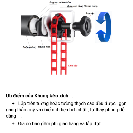
Ưu điểm
c
ủa Khung kéo xích
:
+ L
ắp trên tường hoặc tường thạch cao
đều được ,
gọn
gàng thẫm mỹ và chiếm ít diện tích nhất ,
t
ự
thay phông d
ễ
dàng
.
+ Giá có bao gồm phí giao hàng và lắp đặt .