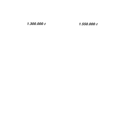
1.300.000
1.550.000
đ
đ