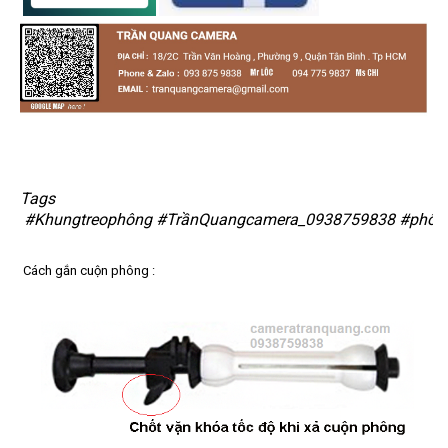
Tags
#Khungtreophông
#TrầnQuangcamera_0938759838
#phôn
Cách gắn cuộn phông :