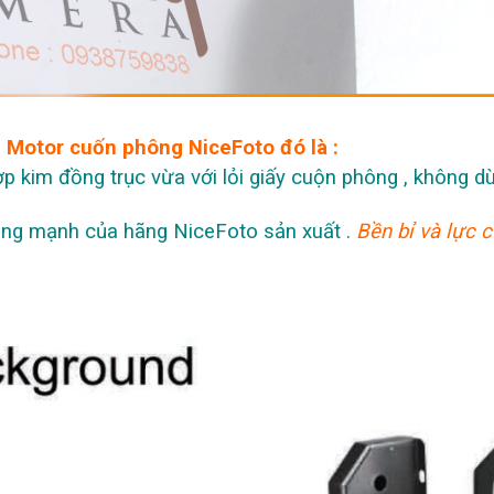
g Motor cuốn phông NiceFoto đó là :
kim đồng trục vừa với lỏi giấy cuộn phông , không d
g mạnh của hãng NiceFoto sản xuất .
Bền bỉ và lực 