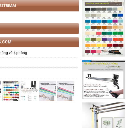
VESTREAM
G.COM
phông và 4 phông