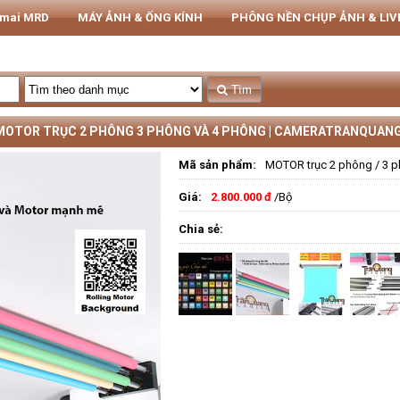
rmai MRD
MÁY ẢNH & ỐNG KÍNH
PHÔNG NỀN CHỤP ẢNH & LI
THIẾT BỊ STUDIO
Tủ CHỐNG ẨM NIKATEL
STUDIO
Tìm
MOTOR TRỤC 2 PHÔNG 3 PHÔNG VÀ 4 PHÔNG | CAMERATRANQUAN
Mã sản phẩm:
MOTOR trục 2 phông / 3 
Giá:
2.800.000 đ
/Bộ
Chia sẻ: