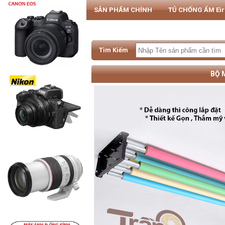
SẢN PHẨM CHÍNH
TỦ CHỐNG ẨM Ei
PHỤ KIỆN MÁY ẢNH & SMARTPHONE
Tìm Kiếm
BỘ 