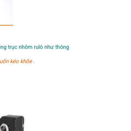
ùng trục nhôm rulô như thông
cuốn kéo khõe .