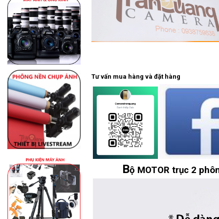
Tư vấn mua hàng và đặt hàng
B
ộ MOTOR trục 2 phôn