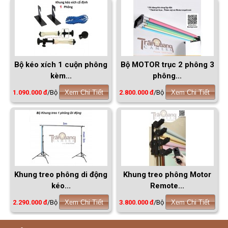
Bộ kéo xích 1 cuộn phông
Bộ MOTOR trục 2 phông 3
kèm...
phông...
1.090.000 đ
/Bộ
Xem Chi Tiết
2.800.000 đ
/Bộ
Xem Chi Tiết
Khung treo phông di động
Khung treo phông Motor
kéo...
Remote...
2.290.000 đ
/Bộ
Xem Chi Tiết
3.800.000 đ
/Bộ
Xem Chi Tiết