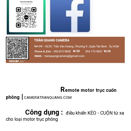
R
emote motor trục cuốn
|
phông
CAMERATRANQUANG.COM
Công dụng :
điều khiển KÉO - CUỘN từ xa
cho loại motor trục phông