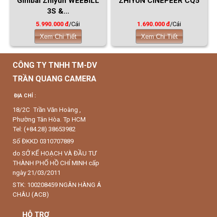
Gimbal Zhiyun WEEBILL
ZHIYUN CINEPEER CQ5
3S &...
5.990.000 đ
/Cái
1.690.000 đ
/Cái
Xem Chi Tiết
Xem Chi Tiết
CÔNG TY TNHH TM-DV
TRẦN QUANG CAMERA
ĐỊA CHỈ :
18/2C Trần Văn Hoàng ,
Phường Tân Hòa. Tp HCM
Tel: (+84.28) 38653982
Số ĐKKD 0310707889
do SỞ KẾ HOẠCH VÀ ĐẦU TƯ
THÀNH PHỐ HỒ CHÍ MINH cấp
ngày 21/03/2011
STK: 100208459 NGÂN HÀNG Á
CHÂU (ACB)
HỖ TRỢ