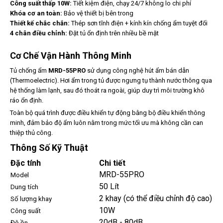
Công suất thấp 10W:
Tiết kiệm điện, chạy 24/7 không lo chi phí
Khóa cơ an toàn:
Bảo vệ thiết bị bên trong
Thiết kế chắc chắn:
Thép sơn tĩnh điện + kính kín chống ẩm tuyệt đối
4 chân điều chỉnh:
Đặt tủ ổn định trên nhiều bề mặt
Cơ Chế Vận Hành Thông Minh
Tủ chống ẩm
MRD-55PRO
sử dụng công nghệ hút ẩm bán dẫn
(Thermoelectric). Hơi ẩm trong tủ được ngưng tụ thành nước thông qua
hệ thống làm lạnh, sau đó thoát ra ngoài, giúp duy trì môi trường khô
ráo ổn định.
Toàn bộ quá trình được điều khiển tự động bằng bộ điều khiển thông
minh, đảm bảo độ ẩm luôn nằm trong mức tối ưu mà không cần can
thiệp thủ công.
Thông Số Kỹ Thuật
Đặc tính
Chi tiết
MRD-55PRO
Model
50 Lít
Dung tích
2 khay (có thể điều chỉnh độ cao)
Số lượng khay
10W
Công suất
20dB - 80dB
Độ ồn