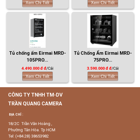
Xem Chi Tiết
Xem Chi Tiết
Tủ chống ẩm Eirmai MRD-
Tủ Chống Ẩm Eirmai MRD-
105PRO...
75PRO...
4.490.000 đ đ
/Cái
3.590.000 đ đ
/Cái
Xem Chi Tiết
Xem Chi Tiết
CÔNG TY TNHH TM-DV
TRẦN QUANG CAMERA
ĐỊA CHỈ :
18/2C Trần Văn Hoàng ,
Phường Tân Hòa. Tp HCM
Tel: (+84.28) 38653982