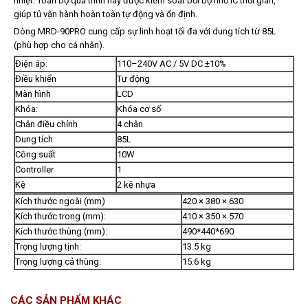
nhiệt. Toàn bộ quá trình này được kiểm soát bởi bộ nhớ IC thời gian,
giúp tủ vận hành hoàn toàn tự động và ổn định.
Dòng MRD-90PRO cung cấp sự linh hoạt tối đa với dung tích từ 85L
(phù hợp cho cá nhân).
Điện áp:
110–240V AC / 5V DC ±10%
Điều khiển
Tự động
Màn hình
LCD
Khóa:
Khóa cơ số
Chân điều chỉnh
4 chân
Dung tích
85L
Công suất
10W
Controller
1
Kệ
2 kệ nhựa
Kích thước ngoài (mm)
420 × 380 × 630
Kích thước trong (mm):
410 × 350 × 570
Kích thước thùng (mm):
490*440*690
Trọng lượng tịnh:
13.5 kg
Trọng lượng cả thùng:
15.6 kg
CÁC SẢN PHẨM KHÁC