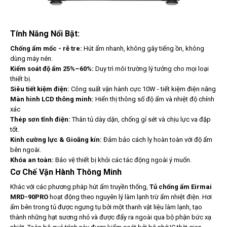
Tính Năng Nổi Bật:
Chống ẩm mốc - rễ tre:
Hút ẩm nhanh, không gây tiếng ồn, không
dùng máy nén.
Kiểm soát độ ẩm 25%–60%:
Duy trì môi trường lý tưởng cho mọi loại
thiết bị.
Siêu tiết kiệm điện:
Công suất vận hành cực 10W - tiết kiệm điện năng
Màn hình LCD thông minh:
Hiển thị thông số độ ẩm và nhiệt độ chính
xác
Thép sơn tĩnh điện:
Thân tủ dày dặn, chống gỉ sét và chịu lực va đập
tốt.
Kính cường lực & Gioăng kín:
Đảm bảo cách ly hoàn toàn với độ ẩm
bên ngoài.
Khóa an toàn:
Bảo vệ thiết bị khỏi các tác động ngoài ý muốn.
Cơ Chế Vận Hành Thông Minh
Khác với các phương pháp hút ẩm truyền thống,
Tủ chống ẩm Eirmai
MRD-90PRO
hoạt động theo nguyên lý làm lạnh trừ ẩm nhiệt điện. Hơi
ẩm bên trong tủ được ngưng tụ bởi một thanh vật liệu làm lạnh, tạo
thành những hạt sương nhỏ và được đẩy ra ngoài qua bộ phận bức xạ