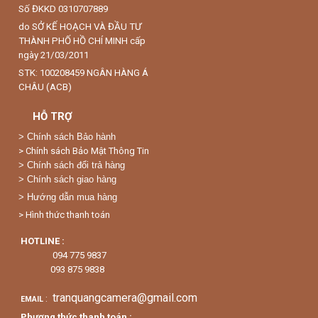
Số ĐKKD 0310707889
do SỞ KẾ HOẠCH VÀ ĐẦU TƯ
THÀNH PHỐ HỒ CHÍ MINH cấp
ngày 21/03/2011
STK: 100208459 NGÂN HÀNG Á
CHÂU (ACB)
HỖ TRỢ
>
Chính sách Bảo hành
> Chính sách Bảo Mật Thông Tin
> Chính sách đổi trả hàng
> Chính sách giao hàng
> Hướng dẫn mua hàng
> Hình thức thanh toán
HOTLINE :
094 775 9837
093 875 9838
tranquangcamera@gmail.com
:
EMAIL
Phương thức thanh toán :