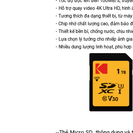
- Tốc độ đọc lên đến 100MB/s, truyền
- Hỗ trợ quay video 4K Ultra HD, hình
- Tương thích đa dạng thiết bị, từ má
- Chip nhớ chất lượng cao, đảm bảo độ
- Thiết kế bền bỉ, chống nước, chịu nhi
- Lựa chọn lý tưởng cho nhiếp ảnh gi
- Nhiều dung lượng linh hoạt, phù hợp
--Thẻ Micro SD thông dụng và tư