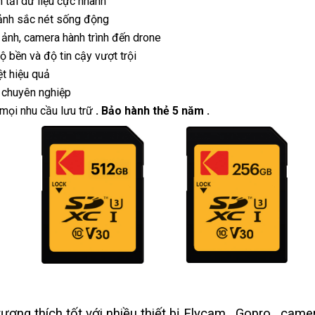
 tải dữ liệu cực nhanh
 ảnh sắc nét sống động
y ảnh, camera hành trình đến drone
 bền và độ tin cậy vượt trội
ệt hiệu quả
a chuyên nghiệp
 mọi nhu cầu lưu trữ
. Bảo hành thẻ 5 năm .
ơng thích tốt với nhiều thiết bị Flycam , Gopro , camer