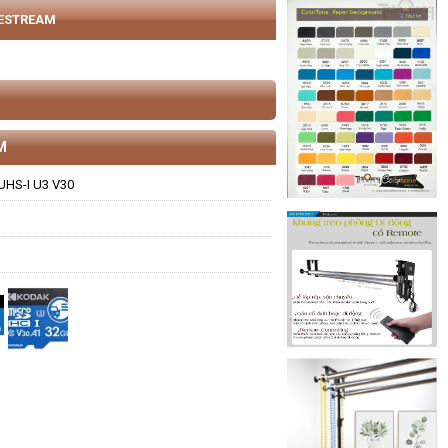
VESTREAM
M
UHS-I U3 V30