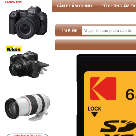
SẢN PHẨM CHÍNH
TỦ CHỐNG ẨM Ei
PHỤ KIỆN MÁY ẢNH & SMARTPHONE
Tìm Kiếm