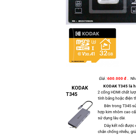
Giá :
600.000 đ .
Nh
KODAK T345 là 
KODAK
2 cổng HDMI chất lượn
T345
tính bảng hoặc điện th
Bên trong T345 sử dụ
hợp kim nhôm cao cấp,
sử dụng lâu dài.
Dây kết nối được chế
chắn chống nhiễu, giúp