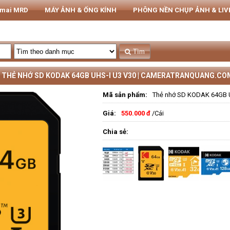
rmai MRD
MÁY ẢNH & ỐNG KÍNH
PHÔNG NỀN CHỤP ẢNH & LI
THIẾT BỊ STUDIO
Tủ CHỐNG ẨM NIKATEL
STUDIO
Tìm
THẺ NHỚ SD KODAK 64GB UHS-I U3 V30 | CAMERATRANQUANG.CO
Mã sản phẩm:
Thẻ nhớ SD KODAK 64GB 
Giá:
550.000 đ
/Cái
Chia sẻ: