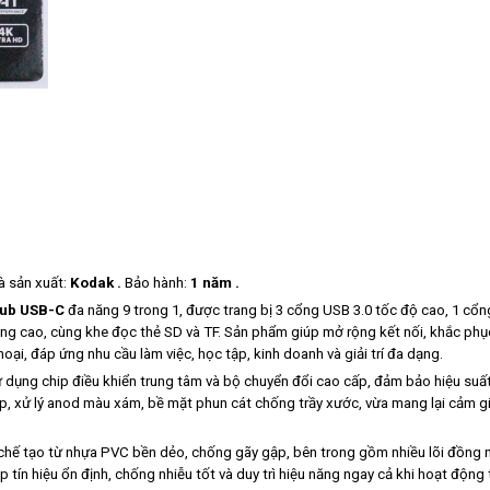
à sản xuất:
Kodak .
Bảo hành:
1 năm .
hub USB-C
đa năng 9 trong 1, được trang bị 3 cổng USB 3.0 tốc độ cao, 1 cổ
g cao, cùng khe đọc thẻ SD và TF. Sản phẩm giúp mở rộng kết nối, khắc phục 
oại, đáp ứng nhu cầu làm việc, học tập, kinh doanh và giải trí đa dạng.
ng chip điều khiển trung tâm và bộ chuyển đổi cao cấp, đảm bảo hiệu suất t
 xử lý anod màu xám, bề mặt phun cát chống trầy xước, vừa mang lại cảm giác
 tạo từ nhựa PVC bền dẻo, chống gãy gập, bên trong gồm nhiều lõi đồng mạ 
 tín hiệu ổn định, chống nhiễu tốt và duy trì hiệu năng ngay cả khi hoạt động 