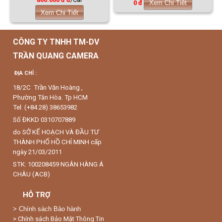
0 đ
Xem Chi Tiết
Xem Chi Tiết
CÔNG TY TNHH TM-DV
TRẦN QUANG CAMERA
ĐỊA CHỈ :
18/2C Trần Văn Hoàng ,
Phường Tân Hòa. Tp HCM
Tel: (+84.28) 38653982
Số ĐKKD 0310707889
do SỞ KẾ HOẠCH VÀ ĐẦU TƯ
THÀNH PHỐ HỒ CHÍ MINH cấp
ngày 21/03/2011
STK: 100208459 NGÂN HÀNG Á
CHÂU (ACB)
HỖ TRỢ
>
Chính sách Bảo hành
> Chính sách Bảo Mật Thông Tin