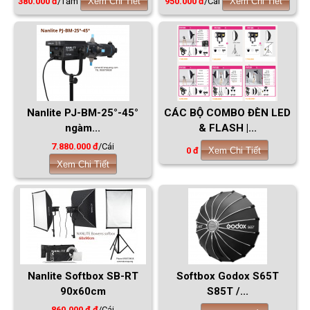
380.000 đ
/Tấm
Xem Chi Tiết
950.000 đ
/Cái
Xem Chi Tiết
Nanlite PJ-BM-25°-45°
CÁC BỘ COMBO ĐÈN LED
ngàm...
& FLASH |...
7.880.000 đ
/Cái
0 đ
Xem Chi Tiết
Xem Chi Tiết
Nanlite Softbox SB-RT
Softbox Godox S65T
90x60cm
S85T /...
860.000 đ đ
/Cái