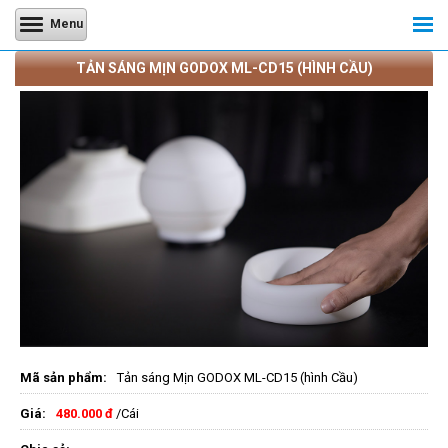
Menu
TẢN SÁNG MỊN GODOX ML-CD15 (HÌNH CẦU)
Mã sản phẩm:
Tản sáng Mịn GODOX ML-CD15 (hình Cầu)
Giá:
480.000 đ
/Cái