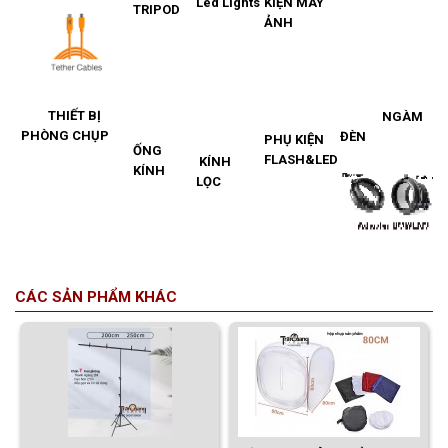
Led Lights
KIỆN MÁY
TRIPOD
ẢNH
THIẾT BỊ
NGÀM
PHÒNG CHỤP
ĐÈN
PHỤ KIỆN
ỐNG
FLASH&LED
KÍNH
KÍNH
LỌC
CÁC SẢN PHẨM KHÁC