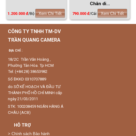
Chân di...
1.200.000 đ
/Bộ
Xem Chi Tiết
790.000 đ
/Cái
Xem Chi Tiết
CÔNG TY TNHH TM-DV
TRẦN QUANG CAMERA
ĐỊA CHỈ :
18/2C Trần Văn Hoàng ,
Phường Tân Hòa. Tp HCM
Tel: (+84.28) 38653982
Số ĐKKD 0310707889
do SỞ KẾ HOẠCH VÀ ĐẦU TƯ
THÀNH PHỐ HỒ CHÍ MINH cấp
ngày 21/03/2011
STK: 100208459 NGÂN HÀNG Á
CHÂU (ACB)
HỖ TRỢ
>
Chính sách Bảo hành