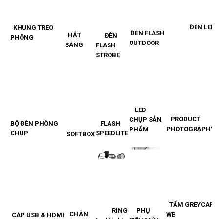
ĐÈN LED
KHUNG TREO
ĐÈN FLASH
HẮT
ĐÈN
PHÔNG
OUTDOOR
SÁNG
FLASH
STROBE
LED
PRODUCT
CHỤP SẢN
BỘ ĐÈN PHÒNG
FLASH
PHOTOGRAPHY
PHẨM
CHỤP
SPEEDLITE
SOFTBOX
TẤM G
REYCARD
RING
PHỤ
CHÂN
WB
CÁP USB & HDMI