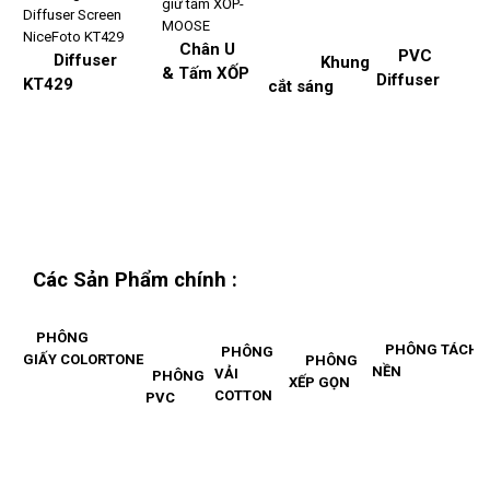
Chân U
PVC
Diffuser
Khung
& Tấm XỐP
Diffuser
KT429
cắt sáng
Các Sản Phẩm chính :
PHÔNG
PHÔNG TÁCH
PHÔNG
GIẤY C
OLORTONE
PHÔNG
NỀN
VẢI
PHÔNG
XẾP GỌN
COTTON
PVC