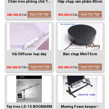
Chân treo phông chữ T...
Hộp chụp sản phẩm 80cm
580.000 đ
/Cái
Xem Chi Tiết
950.000 đ
/Cái
Xem Chi Tiết
Vải Diffuser loại dày
Bàn chụp Mini15cm
260.000 đ
/Tấm
Xem Chi Tiết
450.000 đ
/Cái
Xem Chi Tiết
Tay treo LS-15 BOOMARM
Moving Foam keeper -