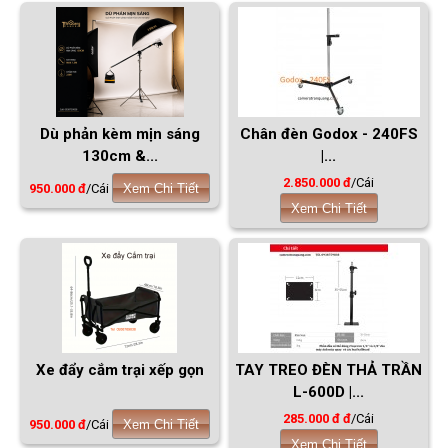
Dù phản kèm mịn sáng
Chân đèn Godox - 240FS
130cm &...
|...
2.850.000 đ
/Cái
950.000 đ
/Cái
Xem Chi Tiết
Xem Chi Tiết
Xe đẩy cắm trại xếp gọn
TAY TREO ĐÈN THẢ TRẦN
L-600D |...
285.000 đ đ
/Cái
950.000 đ
/Cái
Xem Chi Tiết
Xem Chi Tiết