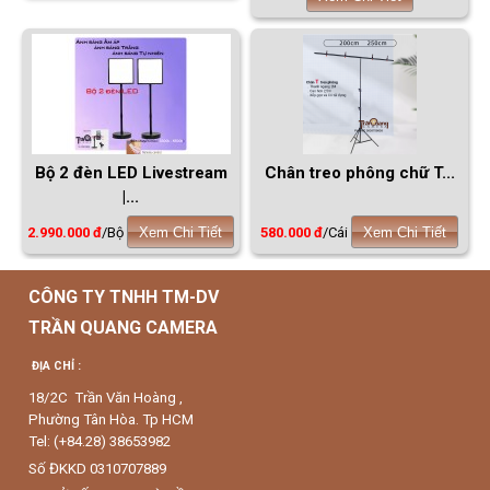
Bộ 2 đèn LED Livestream
Chân treo phông chữ T...
|...
2.990.000 đ
/Bộ
Xem Chi Tiết
580.000 đ
/Cái
Xem Chi Tiết
CÔNG TY TNHH TM-DV
TRẦN QUANG CAMERA
ĐỊA CHỈ :
18/2C Trần Văn Hoàng ,
Phường Tân Hòa. Tp HCM
Tel: (+84.28) 38653982
Số ĐKKD 0310707889