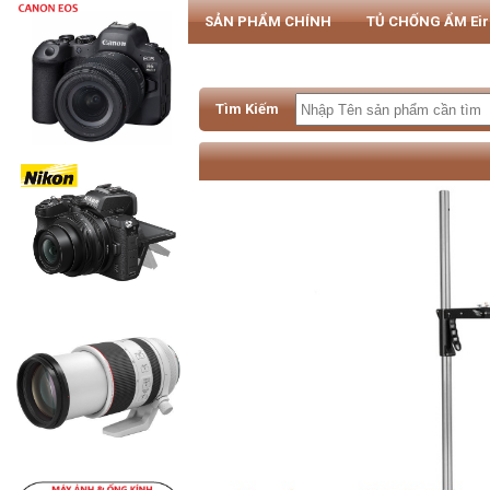
SẢN PHẨM CHÍNH
TỦ CHỐNG ẨM Ei
PHỤ KIỆN MÁY ẢNH & SMARTPHONE
Tìm Kiếm