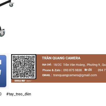
0
#tay_treo_đèn