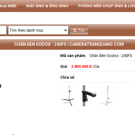
rmai MRD
MÁY ẢNH & ỐNG KÍNH
PHÔNG NỀN CHỤP ẢNH & LI
THIẾT BỊ STUDIO
Tủ CHỐNG ẨM NIKATEL
STUDIO
Tìm
CHÂN ĐÈN GODOX - 240FS | CAMERATRANQUANG.COM
Mã sản phẩm:
Chân đèn Godox - 240FS
Giá:
2.850.000 đ
/Cái
Chia sẻ: