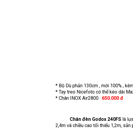
* Bộ Dù phản 130cm , mới 100% , kè
* Tay treo Nicefoto có thể kéo dài Ma
* Chân INOX Air2800 :
650.000 đ
Chân đèn Godox 240FS
là lự
2,4m và chiều cao tối thiểu 1,2m, sả