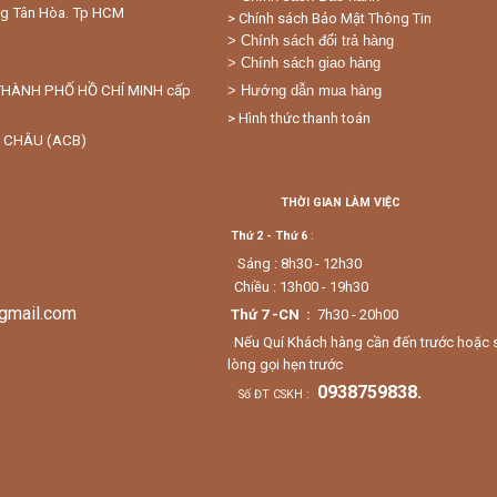
ng Tân Hòa. Tp HCM
> Chính sách Bảo Mật Thông Tin
> Chính sách đổi trả hàng
> Chính sách giao hàng
THÀNH PHỐ HỒ CHÍ MINH cấp
> Hướng dẫn mua hàng
> Hình thức thanh toán
 CHÂU (ACB)
THỜI GIAN LÀM VIỆC
Thứ 2 - Thứ 6
:
Sáng : 8h30 - 12h30
Chiều : 13h00 - 19h30
gmail.com
Thứ 7 -CN :
7h30 - 20h00
Nếu Quí Khách hàng cần đến trước hoặc sau 
lòng gọi hẹn trước
0938759838.
Số ĐT CSKH :