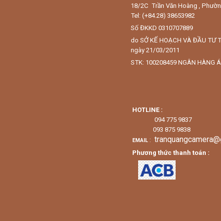
18/2C Trần Văn Hoàng , Phườ
Tel: (+84.28) 38653982
Số ĐKKD 0310707889
do SỞ KẾ HOẠCH VÀ ĐẦU TƯ 
ngày 21/03/2011
STK: 100208459 NGÂN HÀNG Á
HOTLINE :
094 775 9837
093 875 9838
tranquangcamera@
:
EMAIL
Phương thức thanh toán :