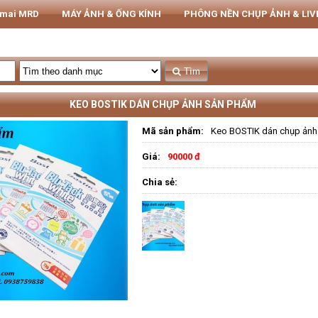
rmai MRD
MÁY ẢNH & ỐNG KÍNH
PHÔNG NỀN CHỤP ẢNH & LI
THIẾT BỊ STUDIO
Tủ CHỐNG ẨM NIKATEL
STUDIO
Tìm
KEO BOSTIK DÁN CHỤP ẢNH SẢN PHẨM
Mã sản phẩm:
Keo BOSTIK dán chụp ảnh
Giá:
90000 đ
Chia sẻ: