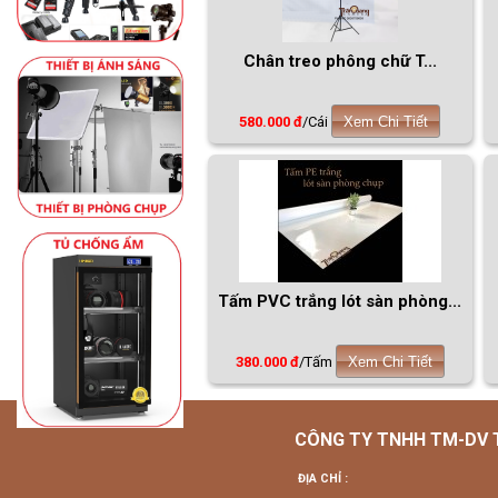
Chân treo phông chữ T...
580.000 đ
/Cái
Xem Chi Tiết
Tấm PVC trắng lót sàn phòng...
380.000 đ
/Tấm
Xem Chi Tiết
CÔNG TY TNHH TM-DV
ĐỊA CHỈ :