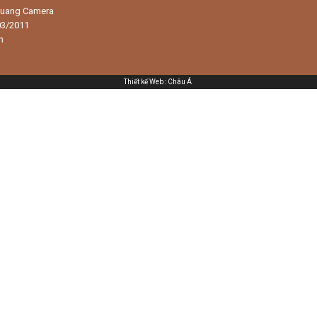
 Quang Camera
03/2011
h
Thiết kế Web
:
Châu Á