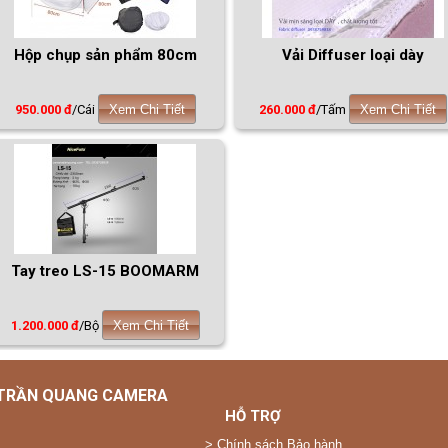
Hộp chụp sản phẩm 80cm
Vải Diffuser loại dày
950.000 đ
/Cái
Xem Chi Tiết
260.000 đ
/Tấm
Xem Chi Tiết
Tay treo LS-15 BOOMARM
1.200.000 đ
/Bộ
Xem Chi Tiết
 TRẦN QUANG CAMERA
HỖ TRỢ
>
Chính sách Bảo hành