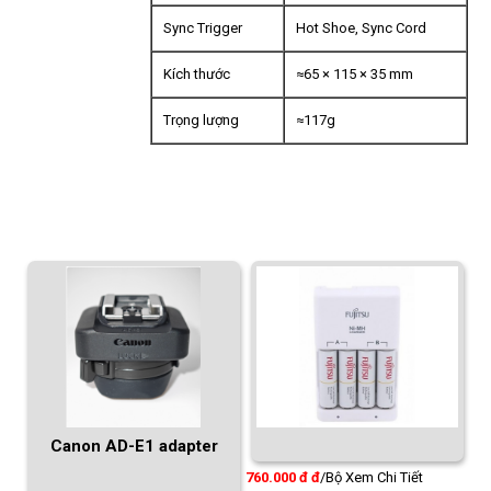
Sync Trigger
Hot Shoe, Sync Cord
Kích thước
≈65 × 115 × 35 mm
Trọng lượng
≈117g
Bộ
Sạ
pi
và
pi
2
FU
Canon AD-E1 adapter
760.000 đ đ
/Bộ
Xem Chi Tiết