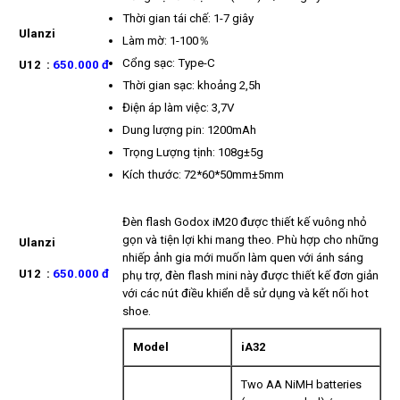
Thời gian tái chế: 1-7 giây
Ulanzi
Làm mờ: 1-100％
Cổng sạc: Type-C
U12
:
650
.000
đ
Thời gian sạc: khoảng 2,5h
Điện áp làm việc: 3,7V
Dung lượng pin: 1200mAh
Trọng Lượng tịnh: 108g±5g
Kích thước: 72*60*50mm±5mm
Đèn flash Godox iM20
được thiết kế vuông nhỏ
gọn và tiện lợi khi mang theo. Phù hợp cho những
Ulanzi
nhiếp ảnh gia mới muốn làm quen với ánh sáng
U12
:
650
.000
đ
phụ trợ, đèn flash mini này được thiết kế đơn giản
với các nút điều khiển dễ sử dụng và kết nối hot
shoe.
Model
iA32
Two AA NiMH batteries