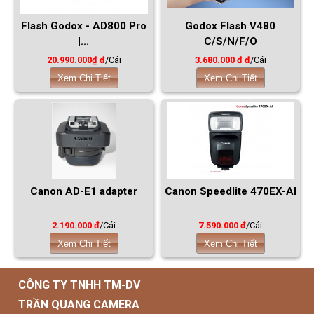
Flash Godox - AD800 Pro
Godox Flash V480
|...
C/S/N/F/O
20.990.000₫ đ
/Cái
3.680.000 đ đ
/Cái
Xem Chi Tiết
Xem Chi Tiết
Canon AD-E1 adapter
Canon Speedlite 470EX-AI
2.190.000 đ
/Cái
7.590.000 đ
/Cái
Xem Chi Tiết
Xem Chi Tiết
CÔNG TY TNHH TM-DV
TRẦN QUANG CAMERA