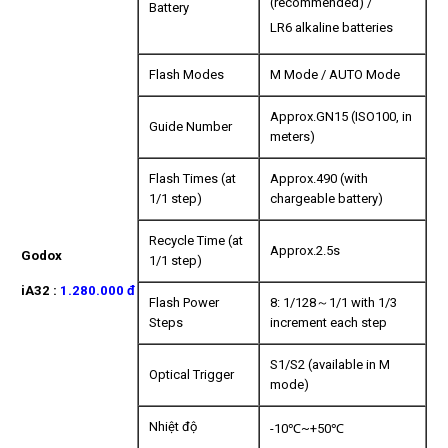
(recommended) /
Battery
LR6 alkaline batteries
Flash Modes
M Mode / AUTO Mode
Approx.GN15 (ISO100, in
Guide Number
meters)
Flash Times (at
Approx.490 (with
1/1 step)
chargeable battery)
Recycle Time (at
Approx.2.5s
Godox
1/1 step)
iA32
:
1.28
0
.000
đ
Flash Power
8: 1/128～1/1 with 1/3
Steps
increment each step
S1/S2 (available in M
Optical Trigger
mode)
Nhiệt độ
-10℃~+50℃