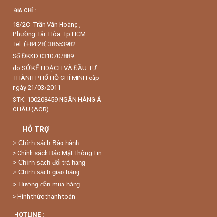
ĐỊA CHỈ :
18/2C Trần Văn Hoàng ,
Phường Tân Hòa. Tp HCM
Tel: (+84.28) 38653982
Số ĐKKD 0310707889
do SỞ KẾ HOẠCH VÀ ĐẦU TƯ
THÀNH PHỐ HỒ CHÍ MINH cấp
ngày 21/03/2011
STK: 100208459 NGÂN HÀNG Á
CHÂU (ACB)
HỖ TRỢ
>
Chính sách Bảo hành
> Chính sách Bảo Mật Thông Tin
> Chính sách đổi trả hàng
> Chính sách giao hàng
> Hướng dẫn mua hàng
> Hình thức thanh toán
HOTLINE :