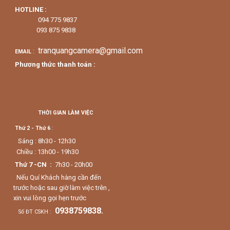
HOTLINE :
094 775 9837
093 875 9838
tranquangcamera@gmail.com
:
EMAIL
Phương thức thanh toán :
THỜI GIAN LÀM VIỆC
Thứ 2 - Thứ 6
:
Sáng : 8h30 - 12h30
Chiều : 13h00 - 19h30
Thứ 7 -CN :
7h30 - 20h00
Nếu Quí Khách hàng cần đến
trước hoặc sau giờ làm việc trên ,
xin vui lòng gọi hẹn trước
0938759838.
Số ĐT CSKH :