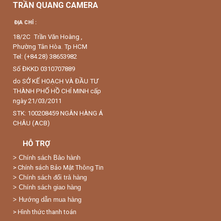
TRẦN QUANG CAMERA
ĐỊA CHỈ :
18/2C Trần Văn Hoàng ,
Phường Tân Hòa. Tp HCM
Tel: (+84.28) 38653982
Số ĐKKD 0310707889
do SỞ KẾ HOẠCH VÀ ĐẦU TƯ
THÀNH PHỐ HỒ CHÍ MINH cấp
ngày 21/03/2011
STK: 100208459 NGÂN HÀNG Á
CHÂU (ACB)
HỖ TRỢ
>
Chính sách Bảo hành
> Chính sách Bảo Mật Thông Tin
> Chính sách đổi trả hàng
> Chính sách giao hàng
> Hướng dẫn mua hàng
> Hình thức thanh toán