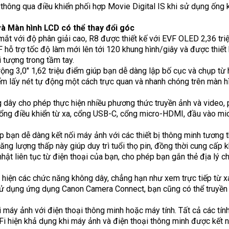
hông qua điều khiển phối hợp Movie Digital IS khi sử dụng ống k
à Màn hình LCD có thể thay đổi góc
t với độ phân giải cao, R8 được thiết kế với EVF OLED 2,36 triệ
F hỗ trợ tốc độ làm mới lên tới 120 khung hình/giây và được thi
 tượng trong tầm tay.
ộng 3,0" 1,62 triệu điểm giúp bạn dễ dàng lập bố cục và chụp từ
ểm lấy nét tự động một cách trực quan và nhanh chóng trên màn 
g dây cho phép thực hiện nhiều phương thức truyền ảnh và video, 
 cổng điều khiển từ xa, cổng USB-C, cổng micro-HDMI, đầu vào mic
ép bạn dễ dàng kết nối máy ảnh với các thiết bị thông minh tươn
ăng lượng thấp này giúp duy trì tuổi thọ pin, đồng thời cung cấp 
nhật liên tục từ điện thoại của bạn, cho phép bạn gắn thẻ địa lý 
c hiện các chức năng không dây, chẳng hạn như xem trực tiếp từ x
Sử dụng ứng dụng Canon Camera Connect, bạn cũng có thể truyền t
i máy ảnh với điện thoại thông minh hoặc máy tính. Tất cả các t
i hiện khả dụng khi máy ảnh và điện thoại thông minh được kết 