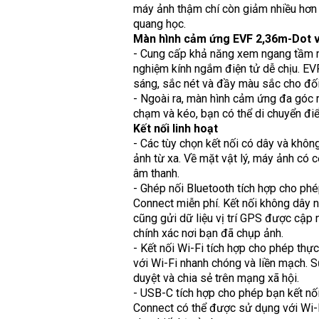
máy ảnh thậm chí còn giảm nhiều hơn t
quang học.
Màn hình cảm ứng EVF 2,36m-Dot v
- Cung cấp khả năng xem ngang tầm mắ
nghiệm kính ngắm điện tử dễ chịu. EV
sáng, sắc nét và đầy màu sắc cho đối
- Ngoài ra, màn hình cảm ứng đa góc r
chạm và kéo, bạn có thể di chuyển đi
Kết nối linh hoạt
- Các tùy chọn kết nối có dây và khôn
ảnh từ xa. Về mặt vật lý, máy ảnh có
âm thanh.
- Ghép nối Bluetooth tích hợp cho ph
Connect miễn phí. Kết nối không dây n
cũng gửi dữ liệu vị trí GPS được cập 
chính xác nơi bạn đã chụp ảnh.
- Kết nối Wi-Fi tích hợp cho phép thự
với Wi-Fi nhanh chóng và liền mạch. 
duyệt và chia sẻ trên mạng xã hội.
- USB-C tích hợp cho phép bạn kết nố
Connect có thể được sử dụng với Wi-F