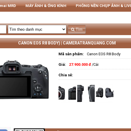
rmai MRD
MÁY ẢNH & ỐNG KÍNH
PHÔNG NỀN CHỤP ẢNH & LI
THIẾT BỊ STUDIO
Tủ CHỐNG ẨM NIKATEL
STUDIO
Tìm
CANON EOS R8 BODY) | CAMERATRANQUANG.COM
Mã sản phẩm:
Canon EOS R8 Body
Giá:
27.900.000 đ
/Cái
Chia sẻ: