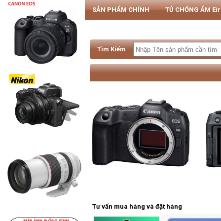
SẢN PHẨM CHÍNH
TỦ CHỐNG ẨM Ei
PHỤ KIỆN MÁY ẢNH & SMARTPHONE
Tìm Kiếm
Tư vấn mua hàng và đặt hàng