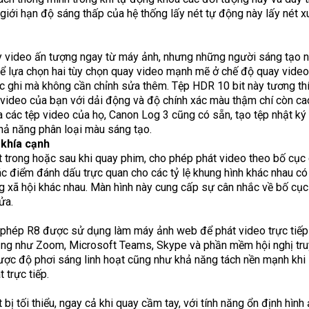
, giới hạn độ sáng thấp của hệ thống lấy nét tự động này lấy nét
 video ấn tượng ngay từ máy ảnh, nhưng những người sáng tạo n
thể lựa chọn hai tùy chọn quay video mạnh mẽ ở chế độ quay vide
c ghi mà không cần chỉnh sửa thêm. Tệp HDR 10 bit này tương th
hị video của bạn với dải động và độ chính xác màu thậm chí còn ca
các tệp video của họ, Canon Log 3 cũng có sẵn, tạo tệp nhật k
hả năng phân loại màu sáng tạo.
 khía cạnh
 trong hoặc sau khi quay phim, cho phép phát video theo bố cục 
ác điểm đánh dấu trực quan cho các tỷ lệ khung hình khác nhau 
ng xã hội khác nhau. Màn hình này cung cấp sự cân nhắc về bố cục
ửa.
phép R8 được sử dụng làm máy ảnh web để phát video trực tiếp
ụng như Zoom, Microsoft Teams, Skype và phần mềm hội nghị tru
được độ phơi sáng linh hoạt cũng như khả năng tách nền mạnh khi
 trực tiếp.
 bị tối thiểu, ngay cả khi quay cầm tay, với tính năng ổn định hình