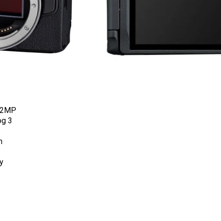
4,2MP
og 3
m
ây