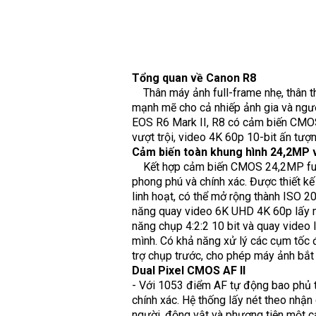
Tổng quan về Canon R8
Thân máy ảnh full-frame nhẹ, thân t
mạnh mẽ cho cả nhiếp ảnh gia và ngườ
EOS R6 Mark II, R8 có cảm biến CMOS 
vượt trội, video 4K 60p 10-bit ấn tượ
Cảm biến toàn khung hình 24,2MP v
Kết hợp cảm biến CMOS 24,2MP full-f
phong phú và chính xác. Được thiết k
linh hoạt, có thể mở rộng thành ISO 
năng quay video 6K UHD 4K 60p lấy 
năng chụp 4:2:2 10 bit và quay video 
mình. Có khả năng xử lý các cụm tốc đ
trợ chụp trước, cho phép máy ảnh bắt 
Dual Pixel CMOS AF II
- Với 1053 điểm AF tự động bao phủ t
chính xác. Hệ thống lấy nét theo nhận
người, động vật và phương tiện một cá