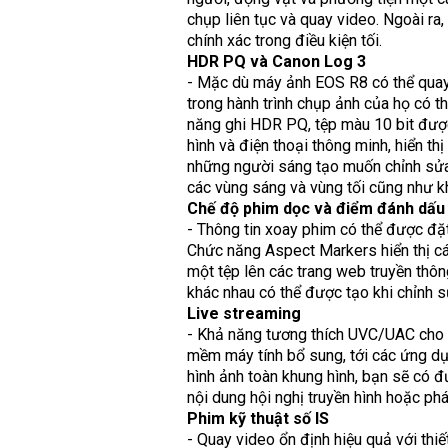
chụp liên tục và quay video. Ngoài ra
chính xác trong điều kiện tối.
HDR PQ và Canon Log 3
- Mặc dù máy ảnh EOS R8 có thể quay
trong hành trình chụp ảnh của họ có 
năng ghi HDR PQ, tệp màu 10 bit đượ
hình và điện thoại thông minh, hiển t
những người sáng tạo muốn chỉnh sửa 
các vùng sáng và vùng tối cũng như k
Chế độ phim dọc và điểm đánh dấu
- Thông tin xoay phim có thể được đặt
Chức năng Aspect Markers hiển thị c
một tệp lên các trang web truyền thô
khác nhau có thể được tạo khi chỉnh s
Live streaming
- Khả năng tương thích UVC/UAC cho 
mềm máy tính bổ sung, tới các ứng d
hình ảnh toàn khung hình, bạn sẽ có 
nội dung hội nghị truyền hình hoặc phát
Phim kỹ thuật số IS
- Quay video ổn định hiệu quả với thiết