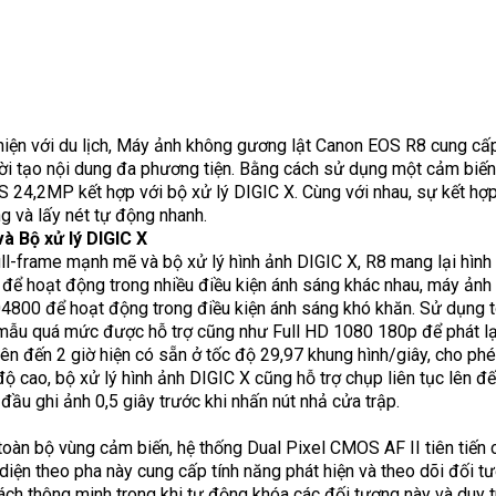
hiện với du lịch, Máy ảnh không gương lật Canon EOS R8 cung cấ
i tạo nội dung đa phương tiện. Bằng cách sử dụng một cảm biến 
24,2MP kết hợp với bộ xử lý DIGIC X. Cùng với nhau, sự kết hợp
ng và lấy nét tự động nhanh.
à Bộ xử lý DIGIC X
rame mạnh mẽ và bộ xử lý hình ảnh DIGIC X, R8 mang lại hình 
ế để hoạt động trong nhiều điều kiện ánh sáng khác nhau, máy ả
204800 để hoạt động trong điều kiện ánh sáng khó khăn. Sử dụng 
mẫu quá mức được hỗ trợ cũng như Full HD 1080 180p để phát l
lên đến 2 giờ hiện có sẵn ở tốc độ 29,97 khung hình/giây, cho phé
ộ cao, bộ xử lý hình ảnh DIGIC X cũng hỗ trợ chụp liên tục lên đ
đầu ghi ảnh 0,5 giây trước khi nhấn nút nhả cửa trập.
oàn bộ vùng cảm biến, hệ thống Dual Pixel CMOS AF II tiên tiến 
 diện theo pha này cung cấp tính năng phát hiện và theo dõi đối 
ch thông minh trong khi tự động khóa các đối tượng này và duy trì