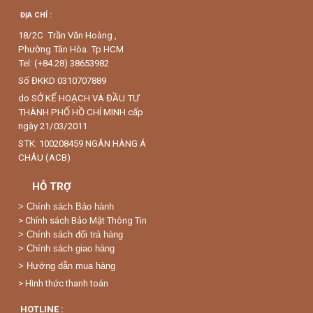
ĐỊA CHỈ :
18/2C Trần Văn Hoàng ,
Phường Tân Hòa. Tp HCM
Tel: (+84.28) 38653982
Số ĐKKD 0310707889
do SỞ KẾ HOẠCH VÀ ĐẦU TƯ
THÀNH PHỐ HỒ CHÍ MINH cấp
ngày 21/03/2011
STK: 100208459 NGÂN HÀNG Á
CHÂU (ACB)
HỖ TRỢ
>
Chính sách Bảo hành
> Chính sách Bảo Mật Thông Tin
> Chính sách đổi trả hàng
> Chính sách giao hàng
> Hướng dẫn mua hàng
> Hình thức thanh toán
HOTLINE :