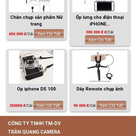
Chân chụp sản phẩm Nữ
Ốp lưng cho điện thoại
trang
iPHONE...
300.000 đ đ
/Cái
650.000 đ
/Cái
Xem Chi Tiết
Xem Chi Tiết
Op iphone DS 100
Dây Remote chụp ảnh
250000 đ
/Cái
Xem Chi Tiết
90.000 đ
/Cái
Xem Chi Tiết
CÔNG TY TNHH TM-DV
TRẦN QUANG CAMERA