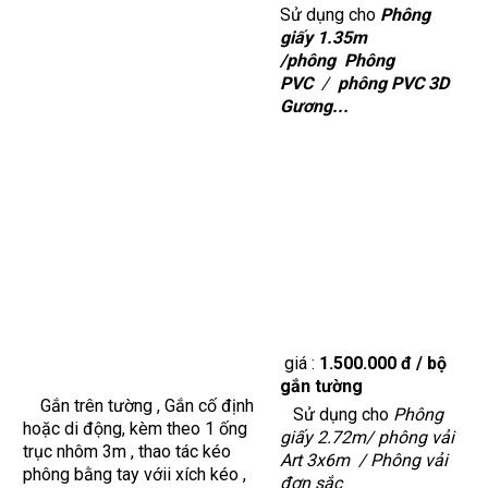
Sử dụng cho
Phông
giấy 1.35m
/
phông
Phông
PVC
/
phông PVC 3D
Gương...
giá :
1.500.000 đ / bộ
gắn tường
Gắn trên tường , Gắn cố định
Sử dụng cho
Phông
hoặc di động, kèm theo 1 ống
giấy 2.72m
/
phông vải
trục nhôm 3m , thao tác kéo
Art 3x6m /
Phông vải
phông bằng tay vớii xích kéo ,
đơn sắc