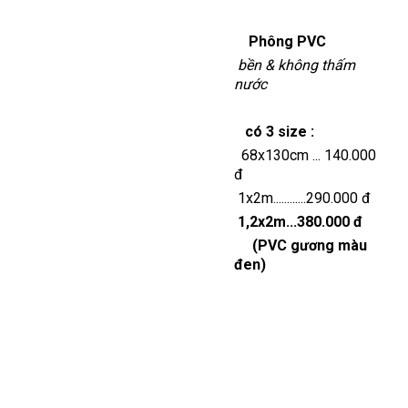
Phông PVC
bền & không thấm
nước
có 3 size :
68x130cm
... 140.000
đ
1x2
m............290.000 đ
1,2x2m
...380.000 đ
(PVC gương màu
đen)