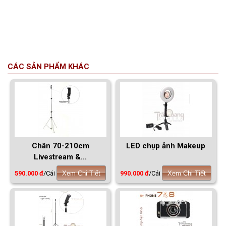
CÁC SẢN PHẨM KHÁC
Chân 70-210cm
LED chụp ảnh Makeup
Livestream &...
590.000 đ
/Cái
Xem Chi Tiết
990.000 đ
/Cái
Xem Chi Tiết