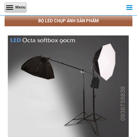
Menu
BỘ LED CHỤP ẢNH SẢN PHẨM