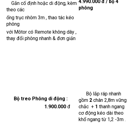
4.990.000 đ / bộ 4
Gắn cố định hoặc di động, kèm
phông
theo các
ống trục nhôm 3m , thao tác kéo
phông
với Môtor có Remote không dây ,
thay đổi phông nhanh & đơn giản
Bộ lắp ráp nhanh
Bộ treo Phông di động :
gồm
2
chân 2,8m vững
1.900.000
đ
chắc +
1
thanh ngang
cơ động kéo dài theo
khổ ngang từ 1,2 -3m .