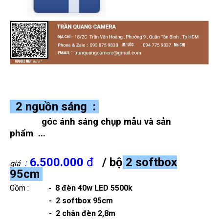
2 nguồn sáng :
góc ánh sáng chụp mẫu và sản
phẩm ...
6.500.000
đ
/ bộ
2 softbox
:
giá
95cm
Gồm :
-
8 đèn
40w LED 5500k
- 2 softbox 95cm
- 2 chân đèn 2,8m