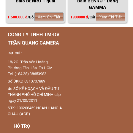
Balô BENRO 1 quai
Balô BENRO - Dòng
GAMMA
1.500.000 đ
/Bộ
Xem Chi Tiết
1800000 đ
/Cái
Xem Chi Tiết
CÔNG TY TNHH TM-DV
TRẦN QUANG CAMERA
ĐỊA CHỈ :
18/2C Trần Văn Hoàng ,
Phường Tân Hòa. Tp HCM
Tel: (+84.28) 38653982
Số ĐKKD 0310707889
do SỞ KẾ HOẠCH VÀ ĐẦU TƯ
THÀNH PHỐ HỒ CHÍ MINH cấp
ngày 21/03/2011
STK: 100208459 NGÂN HÀNG Á
CHÂU (ACB)
HỖ TRỢ