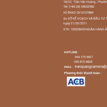
18/2C Trần Văn Hoàng , Phườ
Tel: (+84.28) 38653982
Số ĐKKD 0310707889
do SỞ KẾ HOẠCH VÀ ĐẦU TƯ 
ngày 21/03/2011
STK: 100208459 NGÂN HÀNG Á
HOTLINE :
094 775 9837
093 875 9838
tranquangcamera@
:
EMAIL
Phương thức thanh toán :