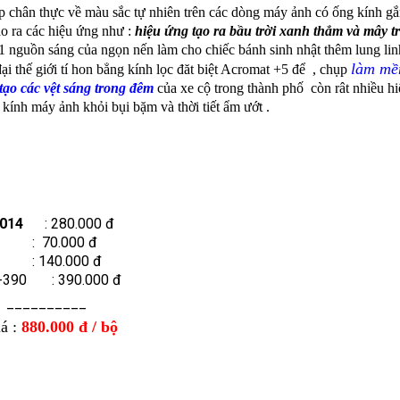
p chân thực về màu sắc tự nhiên
trên các dòng máy ảnh có ống kính gắ
ạo ra các hiệu ứng như :
hiệu ứng tạo ra bầu trời xanh thẳm và mây t
 1 nguồn sáng của ngọn nến làm cho chiếc bánh sinh nhật thêm lung lin
làm mề
ại thế giới tí hon bẳng kính lọc đăt biệt Acromat +5 để , chụp
tạo các vệt sáng trong đêm
của xe cộ trong thành phố còn rât nhiều hi
 kính máy ảnh khỏi bụi bặm và thời tiết ẩm ướt .
2014
: 280.000 đ
 70.000 đ
 140.000 đ
 L-390 : 390.000 đ
___
á :
880.000 đ / bộ