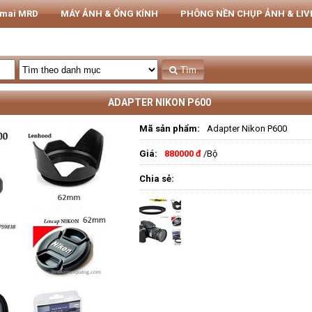
rmai MRD
MÁY ẢNH & ỐNG KÍNH
PHÔNG NỀN CHỤP ẢNH & LI
THIẾT BỊ STUDIO
Tủ CHỐNG ẨM NIKATEL
STUDIO
Tìm
ADAPTER NIKON P600
Mã sản phẩm:
Adapter Nikon P600
Giá:
880000 đ
/Bộ
Chia sẻ: