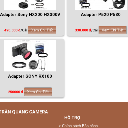
Adapter Sony HX200 HX300V
Adapter P520 P530
490.000 đ
/Cái
Xem Chi Tiết
330.000 đ
/Cái
Xem Chi Tiết
Adapter SONY RX100
250000 đ
Xem Chi Tiết
 TRẦN QUANG CAMERA
HỖ TRỢ
>
Chính sách Bảo hành