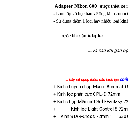
Adapter Nikon 600
được thiết kế
- Làm lớp võ bọc bảo vệ ống kính zoom 
- Sử dụng thêm 1 loại hay nhiều loại
kín
...trước khi gắn Adapter
....và sau khi gắn 
chí
... hãy sử dụng thêm các kính lọc
+
Kính chuyên chụp Macro Acromat 
+
Kính lọc phân cực CPL-D 72mm
:
+
Kính chụp Mềm nét Soft-Fantasy 
+
Kính lọc Light-Control 8
72m
+
Kính STAR-Cross 72mm
: 530.