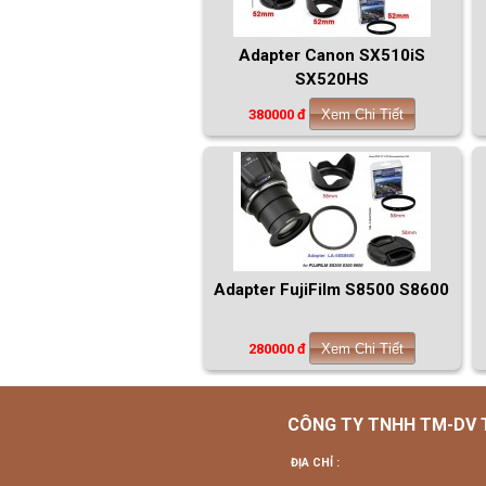
Adapter Canon SX510iS
SX520HS
380000 đ
Xem Chi Tiết
Adapter FujiFilm S8500 S8600
280000 đ
Xem Chi Tiết
CÔNG TY TNHH TM-DV
ĐỊA CHỈ :