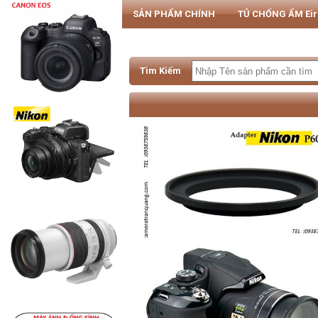
SẢN PHẨM CHÍNH
TỦ CHỐNG ẨM Ei
PHỤ KIỆN MÁY ẢNH & SMARTPHONE
Tìm Kiếm