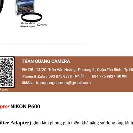
-------------------------------------------------------------------------
pter
NIKON P600
ilter Adapter)
giúp làm phong phú thêm khả năng sử dụng ống kính 