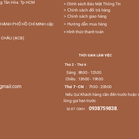
ng Tân Hòa. Tp HCM
> Chính sách Bảo Mật Thông Tin
> Chính sách đổi trả hàng
> Chính sách giao hàng
THÀNH PHỐ HỒ CHÍ MINH cấp
> Hướng dẫn mua hàng
> Hình thức thanh toán
 CHÂU (ACB)
THỜI GIAN LÀM VIỆC
Thứ 2 - Thứ 6
:
Sáng : 8h30 - 12h30
Chiều : 13h00 - 19h30
gmail.com
Thứ 7 -CN :
7h30 - 20h00
Nếu Quí Khách hàng cần đến trước hoặc sau 
lòng gọi hẹn trước
0938759838.
Số ĐT CSKH :