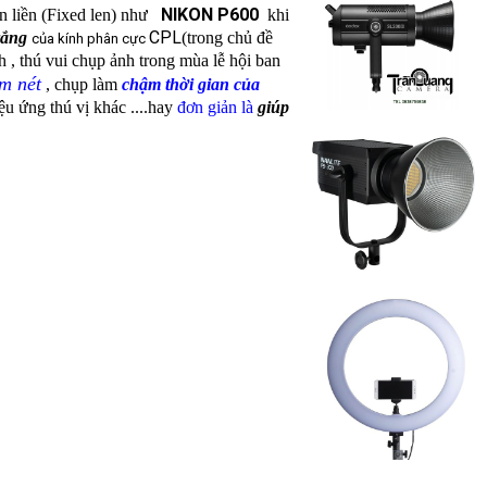
NIKON P600
n liền (Fixed len) như
khi
CPL
rắng
(trong chủ đề
của kính phân cực
h , thú vui chụp ảnh trong mùa lễ hội
ban
m nét
, chụp làm
chậm thời gian của
ệu ứng thú vị khác ....hay
đơn giản là
giúp