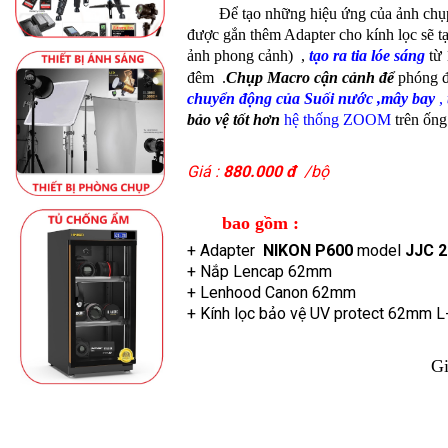
Để tạo những hiệu ứng của ảnh chụ
được gắn thêm Adapter cho kính lọc
sẽ t
ảnh phong cảnh)
,
tạo ra tia lóe sáng
từ
đêm .
C
hụp Macro cận cảnh để
phóng đ
chuyển động của Suối nước ,mây bay
,
bảo vệ tốt hơn
hệ thống
ZOOM
trên ống
Giá :
880.000 đ
/bộ
bao gồm :
+ Adapter
NIKON P600
model
JJC 
+ Nắp Lencap 62mm :
+ Lenhood Canon 62mm :
+ Kính lọc bảo vệ UV protect 62mm
_______
Gi