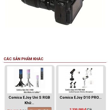
CÁC SẢN PHẨM KHÁC
Comica EJoy Uni S RGB
Comica EJoy D10 PRO...
Khử...
2.330.000 đ
/Cái