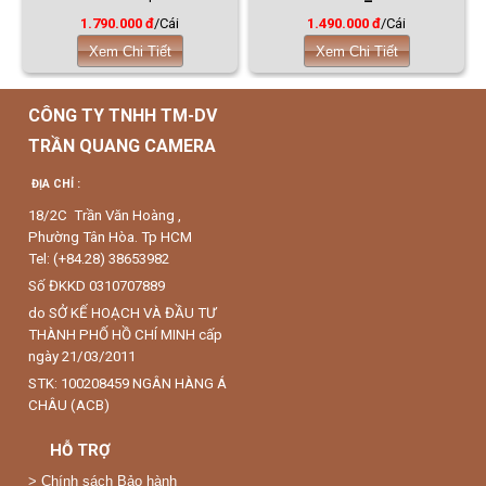
1.790.000 đ
/Cái
1.490.000 đ
/Cái
Xem Chi Tiết
Xem Chi Tiết
CÔNG TY TNHH TM-DV
TRẦN QUANG CAMERA
ĐỊA CHỈ :
18/2C Trần Văn Hoàng ,
Phường Tân Hòa. Tp HCM
Tel: (+84.28) 38653982
Số ĐKKD 0310707889
do SỞ KẾ HOẠCH VÀ ĐẦU TƯ
THÀNH PHỐ HỒ CHÍ MINH cấp
ngày 21/03/2011
STK: 100208459 NGÂN HÀNG Á
CHÂU (ACB)
HỖ TRỢ
>
Chính sách Bảo hành