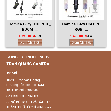
Comica EJoy D10 RGB _
Comica EJoy Uni PRO
BOOM |...
RGB _...
1.790.000 đ
/Cái
1.490.000 đ
/Cái
Xem Chi Tiết
Xem Chi Tiết
CÔNG TY TNHH TM-DV
TRẦN QUANG CAMERA
ĐỊA CHỈ :
18/2C Trần Văn Hoàng ,
Phường Tân Hòa. Tp HCM
Tel: (+84.28) 38653982
Số ĐKKD 0310707889
do SỞ KẾ HOẠCH VÀ ĐẦU TƯ
THÀNH PHỐ HỒ CHÍ MINH cấp