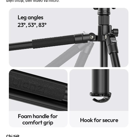
điện thoại, đèn video và micrô.
Chi tiết