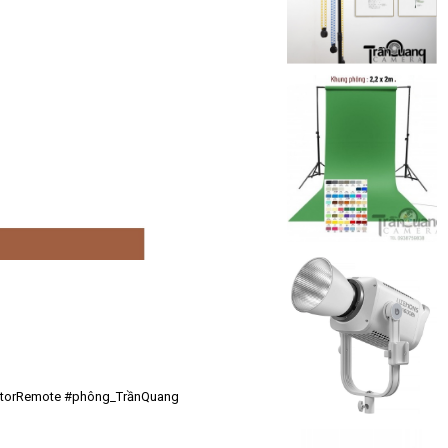
torRemote
#phông_TrầnQuang