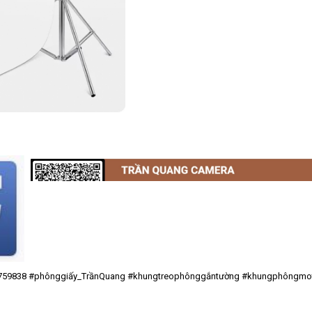
759838
#phônggiấy_TrầnQuang
#khungtreophônggắntường
#khungphôngmo