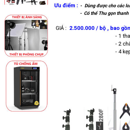
Ưu điểm :
-
Dùng được cho các lo
- Có thể
Thu g
ọn
thanh 
GIÁ :
2.500.000 / bộ , bao gồ
- 1 thanh ngang r
- 2 chân INOX cao 2,8
- 4 kẹp ph