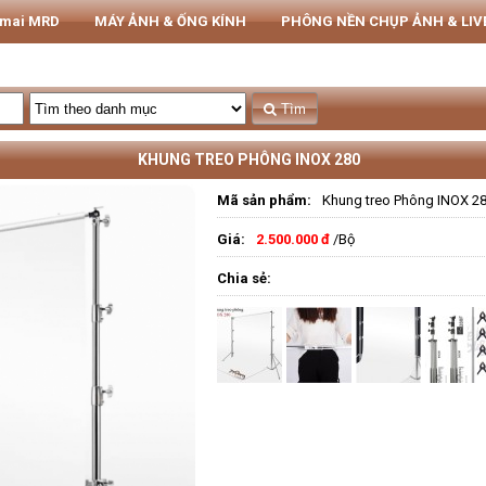
rmai MRD
MÁY ẢNH & ỐNG KÍNH
PHÔNG NỀN CHỤP ẢNH & LI
THIẾT BỊ STUDIO
Tủ CHỐNG ẨM NIKATEL
STUDIO
Tìm
KHUNG TREO PHÔNG INOX 280
Mã sản phẩm:
Khung treo Phông INOX 2
Giá:
2.500.000 đ
/Bộ
Chia sẻ: