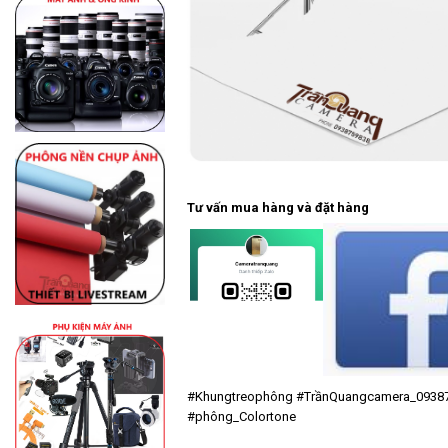
Tư vấn mua hàng và đặt hàng
#Khungtreophông
#TrầnQuangcamera_0938
#phông_Colortone