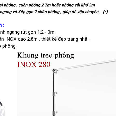
ại phông , cuộn phông 2,7m hoặc phông vải khổ 3m
ngang và
Xếp gọn 2 chân phông , giúp dễ vận chuyển . (*)
m :
út gọn 1,2 - 3m
m , thiết kế đẹp trang nhã .
ông