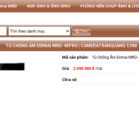
rmai MRD
MÁY ẢNH & ỐNG KÍNH
PHÔNG NỀN CHỤP ẢNH & LI
THIẾT BỊ STUDIO
Tủ CHỐNG ẨM NIKATEL
STUDIO
Tìm
TỦ CHỐNG ẨM EIRMAI MRD-45PRO | CAMERATRANQUANG.COM
Mã sản phẩm:
Tủ Chống Ẩm Eirmai MRD
Giá:
2.490.000 đ
/Cái
Chia sẻ: