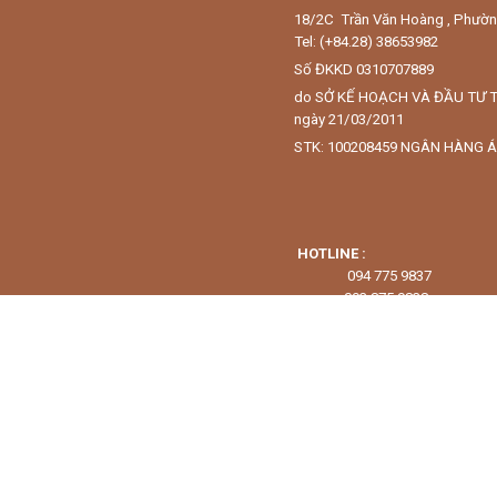
18/2C Trần Văn Hoàng , Phườ
Tel: (+84.28) 38653982
Số ĐKKD 0310707889
do SỞ KẾ HOẠCH VÀ ĐẦU TƯ 
ngày 21/03/2011
STK: 100208459 NGÂN HÀNG Á
HOTLINE :
094 775 9837
093 875 9838
tranquangcamera@
:
EMAIL
Phương thức thanh toán :