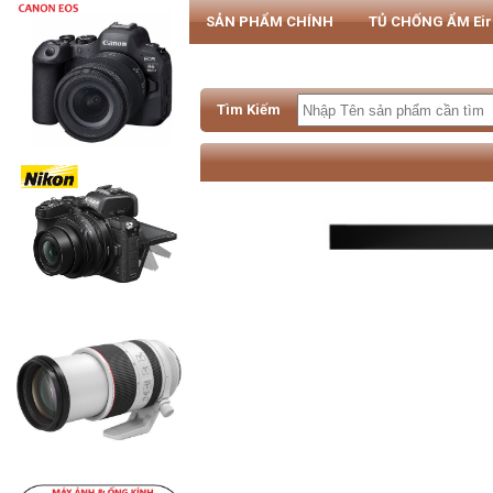
SẢN PHẨM CHÍNH
TỦ CHỐNG ẨM Ei
PHỤ KIỆN MÁY ẢNH & SMARTPHONE
Tìm Kiếm