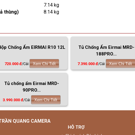
7.14 kg
ả thùng)
8.14 kg
Hộp Chống Ẩm EIRMAI R10 12L
Tủ Chống Ẩm Eirmai MRD-
188PRO...
720.000 đ
/Cái
Xem Chi Tiết
7.390.000 đ
/Cái
Xem Chi Tiết
Tủ chống ẩm Eirmai MRD-
90PRO...
3.990.000 đ
/Cái
Xem Chi Tiết
 TRẦN QUANG CAMERA
HỖ TRỢ