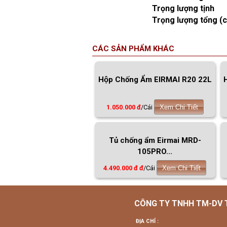
Trọng lượng tịnh
Trọng lượng tổng (c
CÁC SẢN PHẨM KHÁC
Hộp Chống Ẩm EIRMAI R20 22L
1.050.000 đ
/Cái
Xem Chi Tiết
Tủ chống ẩm Eirmai MRD-
105PRO...
4.490.000 đ đ
/Cái
Xem Chi Tiết
CÔNG TY TNHH TM-DV
ĐỊA CHỈ :