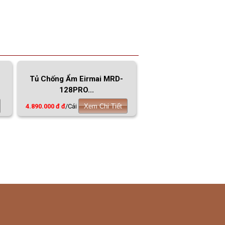
Tủ Chống Ẩm Eirmai MRD-
128PRO...
4.890.000 đ đ
/Cái
Xem Chi Tiết