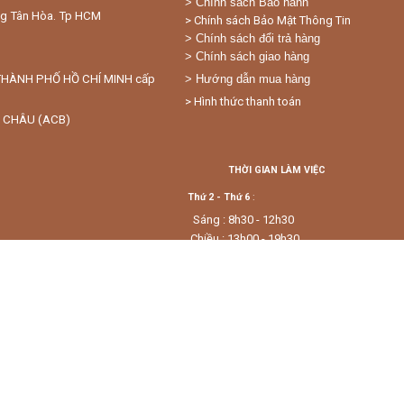
>
Chính sách Bảo hành
ng Tân Hòa. Tp HCM
> Chính sách Bảo Mật Thông Tin
> Chính sách đổi trả hàng
> Chính sách giao hàng
THÀNH PHỐ HỒ CHÍ MINH cấp
> Hướng dẫn mua hàng
> Hình thức thanh toán
 CHÂU (ACB)
THỜI GIAN LÀM VIỆC
Thứ 2 - Thứ 6
:
Sáng : 8h30 - 12h30
Chiều : 13h00 - 19h30
gmail.com
Thứ 7 -CN :
7h30 - 20h00
Nếu Quí Khách hàng cần đến trước hoặc sau 
lòng gọi hẹn trước
0938759838.
Số ĐT CSKH :