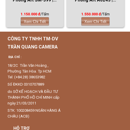
1.150.000 đ
/Tấm
1.550.000 đ
/Tấm
Xem Chi Tiết
Xem Chi Tiết
CÔNG TY TNHH TM-DV
TRẦN QUANG CAMERA
ĐỊA CHỈ :
18/2C Trần Văn Hoàng ,
Phường Tân Hòa. Tp HCM
Tel: (+84.28) 38653982
Số ĐKKD 0310707889
do SỞ KẾ HOẠCH VÀ ĐẦU TƯ
THÀNH PHỐ HỒ CHÍ MINH cấp
ngày 21/03/2011
STK: 100208459 NGÂN HÀNG Á
CHÂU (ACB)
HỖ TRỢ